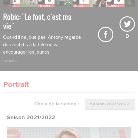
Robic: "Le foot, c’est ma
vie"
0
Quand il ne joue pas, Antony regarde
des matchs à la télé ou va
encourager les jeunes.
12/11/2015
Portrait
Choix de la saison :
Saison 2021/2022