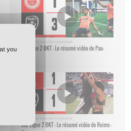
RÉSUMÉ DE MATCHS
•
04/05/2026
33 Ligue 2 BKT - Le résumé vidéo de Pau-
at you
Nancy
RÉSUMÉ DE MATCHS
•
27/04/2026
J32 Ligue 2 BKT - Le résumé vidéo de Reims -