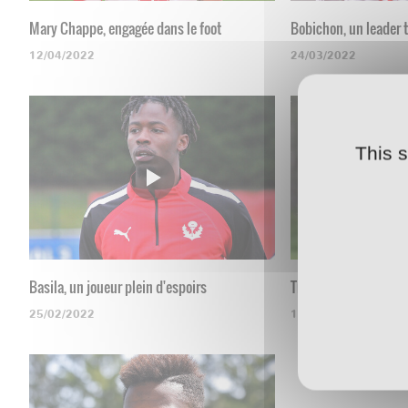
Mary Chappe, engagée dans le foot
Bobichon, un leader 
12/04/2022
24/03/2022
This 
Basila, un joueur plein d'espoirs
Trott : "Être à la haut
25/02/2022
14/09/2021