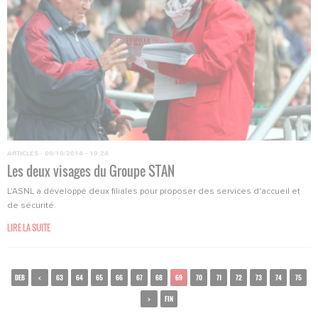
ARTICLES
·
09/10/2014 - 19:24
Les deux visages du Groupe STAN
L'ASNL a développé deux filiales pour proposer des services d'accueil et
de sécurité.
LIRE LA SUITE
DEB
<
63
64
65
66
67
68
69
70
71
72
73
74
75
>
FIN