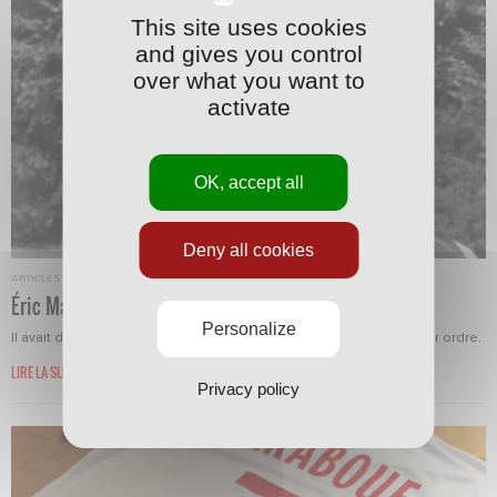
This site uses cookies
and gives you control
over what you want to
activate
OK, accept all
Deny all cookies
ARTICLES
·
09/12/2014 - 08:44
Éric Martin, le combattant de Verdun
Personalize
Il avait deux cœurs et quatre poumons. C'était un battant de premier ordre.
LIRE LA SUITE
Privacy policy