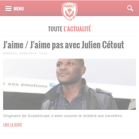
TOUTE
L’ACTUALITÉ
J'aime / J'aime pas avec Julien Cétout
ARTICLES
·
25/02/2015 - 10:52
Originaire de Guadeloupe, il aime cuisiner le dombré aux crevettes.
LIRE LA SUITE