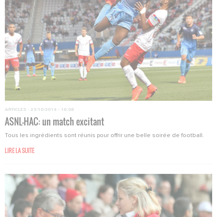
ARTICLES
·
23/10/2014 - 16:08
ASNL-HAC: un match excitant
Tous les ingrédients sont réunis pour offrir une belle soirée de football.
LIRE LA SUITE