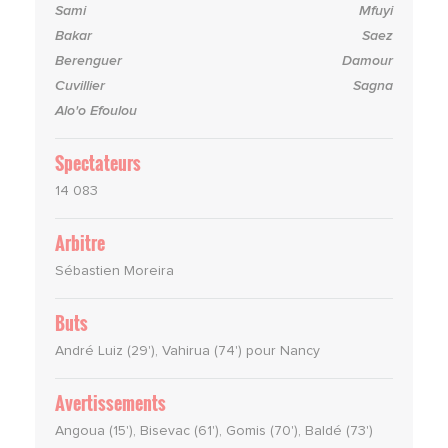
Sami
Mfuyi
Bakar
Saez
Berenguer
Damour
Cuvillier
Sagna
Alo'o Efoulou
Spectateurs
14 083
Arbitre
Sébastien Moreira
Buts
André Luiz (29'), Vahirua (74') pour Nancy
Avertissements
Angoua (15'), Bisevac (61'), Gomis (70'), Baldé (73')