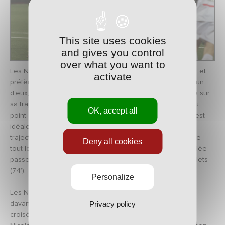
This site uses cookies
and gives you control
over what you want to
Les Nancéiens hésitent tout de même à trop se découvrir et
activate
préfèrent la plupart du temps miser sur des contres. Sur l’un
d’eux, Youssouf Hadji file dans l’axe mais manque le cadre sur
sa frappe du gauche à vingt mètres (66’). Sur un centre au
OK, accept all
point de penalty prolongé au second poteau, André Luiz est
idéalement placé mais trouve Nicolas Penneteau sur la
trajectoire (70’). C’est finalement Marama Vahirua qui libère
Deny all cookies
tout le stade d’un magnifique coup-franc. Sa frappe enroulée
passe au-dessus du mur, tape la barre et entre dans les filets
(74’).
Personalize
Les Nancéiens peuvent aborder cette fin de match avec
Privacy policy
davantage de sérénité. Après une demi-volée pas assez
croisée (76’), Marama Vahirua lance Youssouf Hadji mais