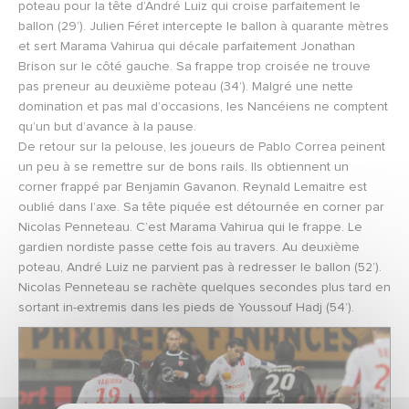
poteau pour la tête d’André Luiz qui croise parfaitement le
ballon (29’). Julien Féret intercepte le ballon à quarante mètres
et sert Marama Vahirua qui décale parfaitement Jonathan
Brison sur le côté gauche. Sa frappe trop croisée ne trouve
pas preneur au deuxième poteau (34’). Malgré une nette
domination et pas mal d’occasions, les Nancéiens ne comptent
qu’un but d’avance à la pause.
De retour sur la pelouse, les joueurs de Pablo Correa peinent
un peu à se remettre sur de bons rails. Ils obtiennent un
corner frappé par Benjamin Gavanon. Reynald Lemaitre est
oublié dans l’axe. Sa tête piquée est détournée en corner par
Nicolas Penneteau. C’est Marama Vahirua qui le frappe. Le
gardien nordiste passe cette fois au travers. Au deuxième
poteau, André Luiz ne parvient pas à redresser le ballon (52’).
Nicolas Penneteau se rachète quelques secondes plus tard en
sortant in-extremis dans les pieds de Youssouf Hadj (54’).