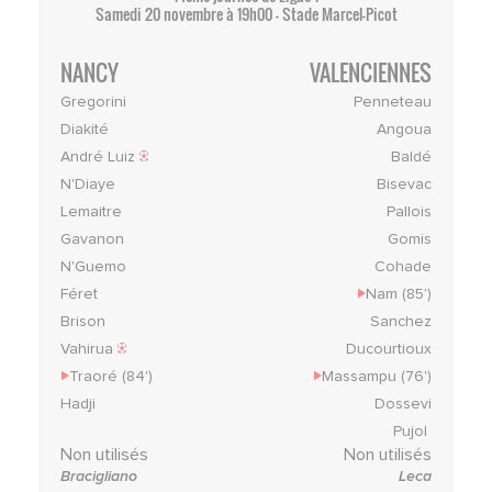
Samedi 20 novembre à 19h00 - Stade Marcel-Picot
NANCY
VALENCIENNES
Gregorini
Penneteau
Diakité
Angoua
André Luiz
Baldé
N'Diaye
Bisevac
Lemaitre
Pallois
Gavanon
Gomis
N'Guemo
Cohade
Féret
Nam (85')
Brison
Sanchez
Vahirua
Ducourtioux
Traoré (84')
Massampu (76')
Hadji
Dossevi
Pujol
Non utilisés
Non utilisés
Bracigliano
Leca