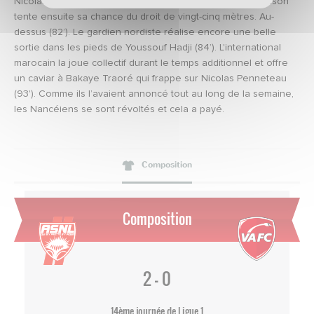
Nicolas Penneteau s’empare du ballon (78’). Jonathan Brison
tente ensuite sa chance du droit de vingt-cinq mètres. Au-
dessus (82’). Le gardien nordiste réalise encore une belle
sortie dans les pieds de Youssouf Hadji (84’). L'international
marocain la joue collectif durant le temps additionnel et offre
un caviar à Bakaye Traoré qui frappe sur Nicolas Penneteau
(93'). Comme ils l’avaient annoncé tout au long de la semaine,
les Nancéiens se sont révoltés et cela a payé.
Composition
Composition
2 - 0
14ème journée de Ligue 1