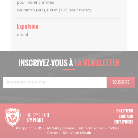
pour Valenciennes
Gavanon (40'), Féret (70') pour Nancy
Expulsion
néant
INSCRIVEZ-VOUS À
LA NEWSLETTER
SOUSCRIRE
BILLETTERIE
QUI S'Y FROTTE
BOUTIQUE
S’Y PIQUE
ENTREPRISES
© Copyright 2015 · AS Nancy Lorraine ·
Mentions légales
·
Cookies
·
Contact
· Réalisation
Olistik