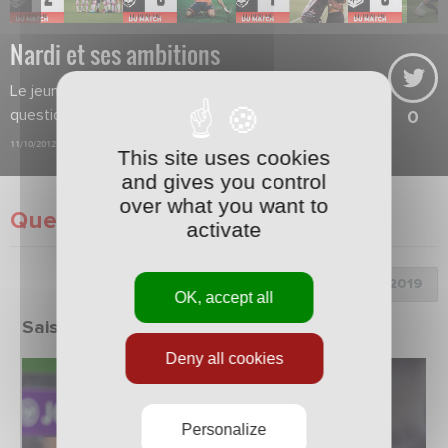
Nardi et ses ambitions
Le jeune gardien répond à une
question de Nabil.
0
11/10/2012
This site uses cookies
and gives you control
over what you want to
Questions de supporters
activate
Choix de la saison :
OK, accept all
Saison 2018/2019
Deny all cookies
Personalize