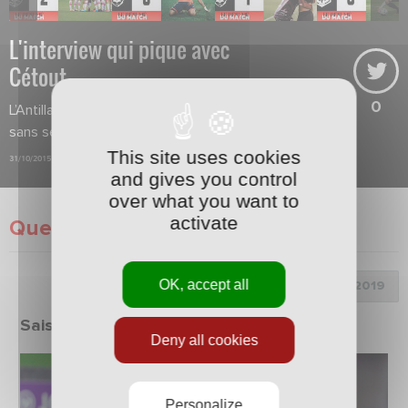
L'interview qui pique avec
Cétout
0
L’Antillais va-t-il chanter du Booba
sans se gratter l’œil ?
This site uses cookies
31/10/2015
and gives you control
over what you want to
activate
Questions de supporters
OK, accept all
Choix de la saison :
Saison 2018/2019
Deny all cookies
Personalize