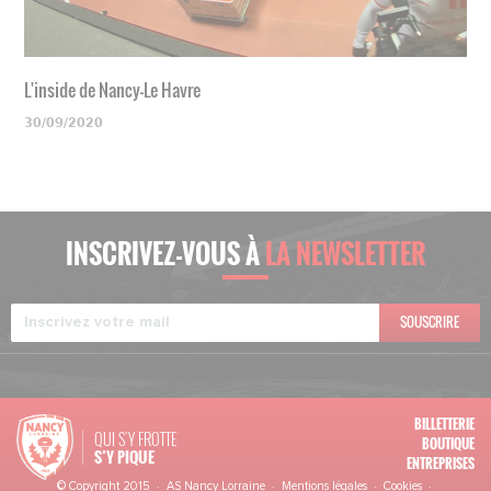
L'inside de Nancy-Le Havre
30/09/2020
INSCRIVEZ-VOUS À
LA NEWSLETTER
SOUSCRIRE
BILLETTERIE
QUI S'Y FROTTE
BOUTIQUE
S’Y PIQUE
ENTREPRISES
© Copyright 2015 · AS Nancy Lorraine ·
Mentions légales
·
Cookies
·