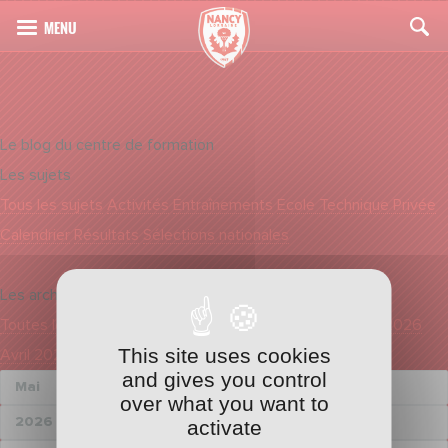
Le blog du centre de formation
Les sujets
Tous les sujets
Activités
Entraînements
Ecole Technique Privée
Calendrier
Résultats
Sélections nationales
Les archives
Toutes les dates
Août 2026
Juillet 2026
Juin 2026
Mai 2026
This site uses cookies
Avril 2026
Mars 2026
and gives you control
over what you want to
activate