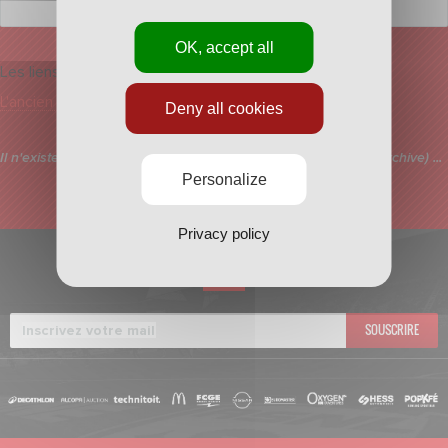
OK, accept all
Les liens
L'ancien blog
Deny all cookies
Il n'existe par d'article avec vos critères de gauche (Sujet et Archive) ...
Personalize
Privacy policy
INSCRIVEZ-VOUS À
LA NEWSLETTER
SOUSCRIRE