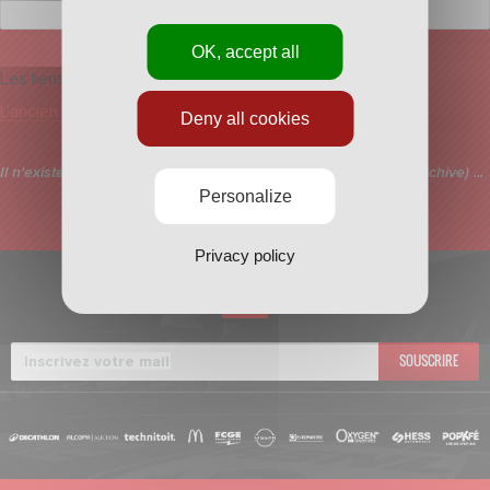
OK, accept all
Les liens
L'ancien blog
Deny all cookies
Il n'existe par d'article avec vos critères de gauche (Sujet et Archive) ...
Personalize
Privacy policy
INSCRIVEZ-VOUS À
LA NEWSLETTER
SOUSCRIRE