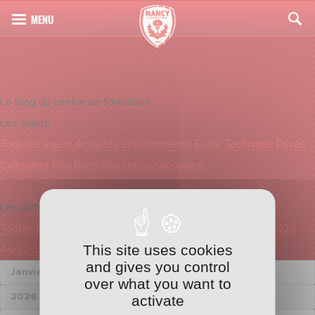
Le blog du centre de formation
Les sujets
Tous les sujets
Activités
Entraînements
Ecole Technique Privée
Calendrier
Résultats
Sélections nationales
Les archives
Toutes les dates
Août 2026
Juillet 2026
Juin 2026
Mai 2026
This site uses cookies
Avril 2026
Mars 2026
and gives you control
over what you want to
activate