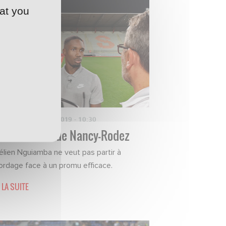
at you
NT-PRESSE
·
29/08/2019 - 10:30
avant-match de Nancy-Rodez
élien Nguiamba ne veut pas partir à
bordage face à un promu efficace.
 LA SUITE