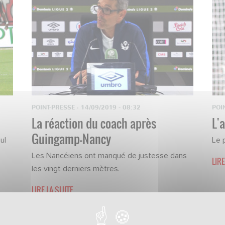
POINT-PRESSE
·
14/09/2019 - 08:32
POI
La réaction du coach après
L'
Guingamp-Nancy
ul
Le 
Les Nancéiens ont manqué de justesse dans
LIRE
les vingt derniers mètres.
LIRE LA SUITE