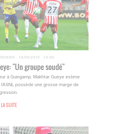
ERVIEWS
·
18/09/2019 - 10:00
eye: "Un groupe soudé"
eur à Guingamp, Makhtar Gueye estime
 l’ASNL possède une grosse marge de
gression.
 LA SUITE