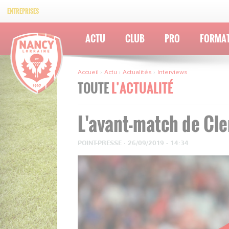
ENTREPRISES
ACTU
CLUB
PRO
FORMA
Accueil
Actu
Actualités
Interviews
TOUTE
L’ACTUALITÉ
L'avant-match de Cl
POINT-PRESSE
·
26/09/2019 - 14:34