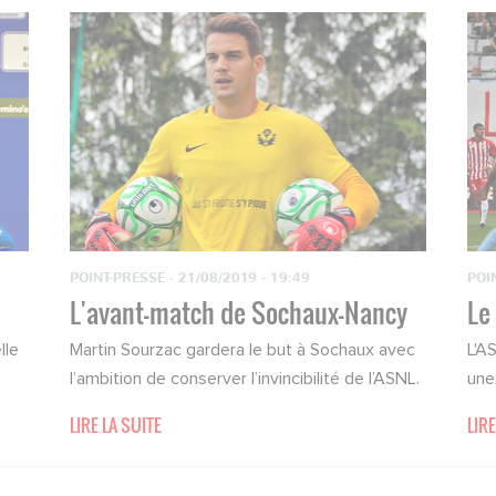
POINT-PRESSE
·
21/08/2019 - 19:49
POI
L'avant-match de Sochaux-Nancy
Le
lle
Martin Sourzac gardera le but à Sochaux avec
L'A
l’ambition de conserver l’invincibilité de l’ASNL.
une
LIRE LA SUITE
LIRE