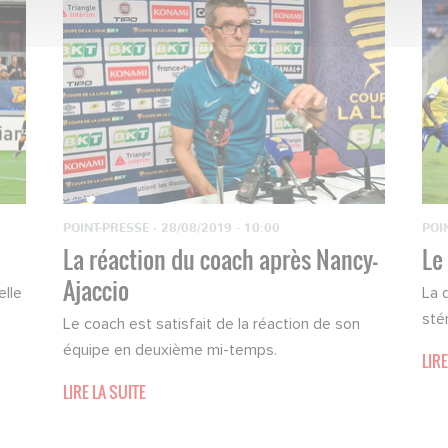
POINT-PRESSE
·
28/08/2019 - 10:00
POI
La réaction du coach après Nancy-
Le
Ajaccio
elle
La 
stér
Le coach est satisfait de la réaction de son
équipe en deuxième mi-temps.
LIRE
LIRE LA SUITE