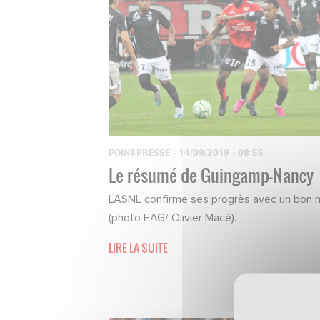
POINT-PRESSE
·
14/09/2019 - 08:56
Le résumé de Guingamp-Nancy
L'ASNL confirme ses progrès avec un bon n
(photo EAG/ Olivier Macé).
LIRE LA SUITE