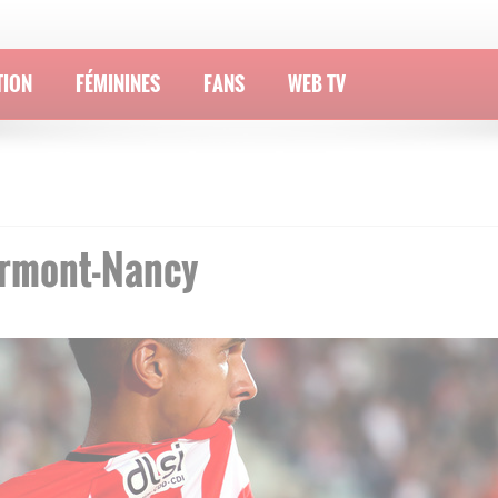
TION
FÉMININES
FANS
WEB TV
ermont-Nancy