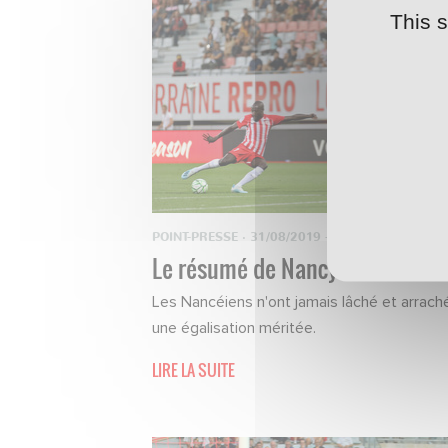
This 
POINT-PRESSE
·
31/08/2019 - 10:20
Le résumé de Nancy-Rodez
Les Nancéiens n'ont jamais lâché et arrach
une égalisation méritée.
LIRE LA SUITE