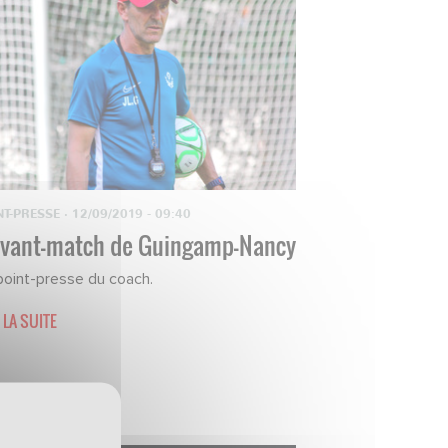
NT-PRESSE
·
12/09/2019 - 09:40
avant-match de Guingamp-Nancy
point-presse du coach.
 LA SUITE