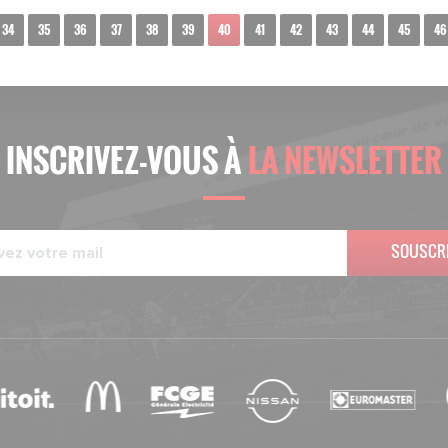
34
35
36
37
38
39
40
41
42
43
44
45
46
INSCRIVEZ-VOUS À
LA NEWSLETTER
SOUSCR