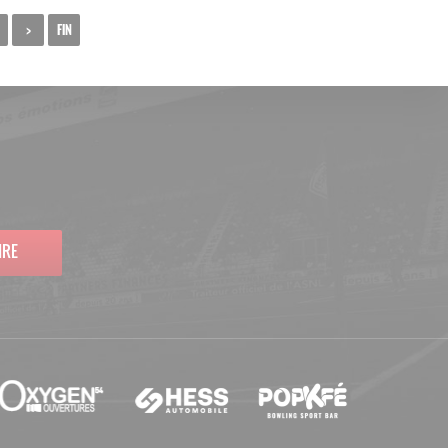
>
FIN
IRE