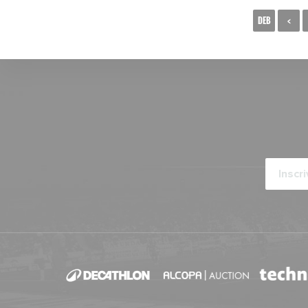
DEB
<