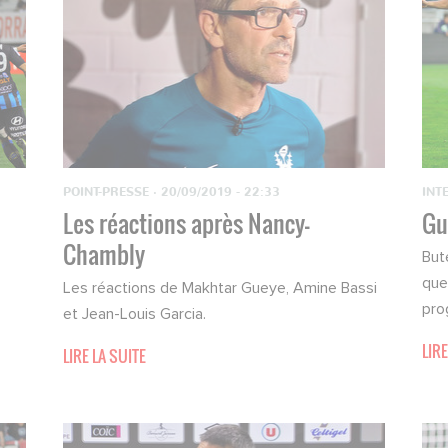
POINT-PRESSE
·
20/09/2019 - 22:33
INT
Les réactions après Nancy-
Gu
Chambly
But
que
Les réactions de Makhtar Gueye, Amine Bassi
pro
et Jean-Louis Garcia.
LIRE
LIRE LA SUITE