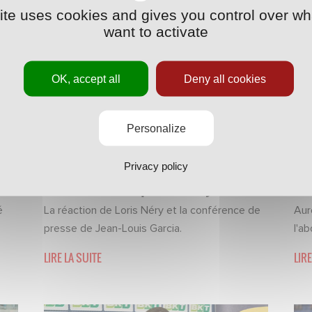
site uses cookies and gives you control over wh
want to activate
OK, accept all
Deny all cookies
Personalize
POINT-PRESSE
·
30/08/2019 - 23:40
POI
Privacy policy
Les réactions après Nancy-Rodez
L'
é
La réaction de Loris Néry et la conférence de
Aur
presse de Jean-Louis Garcia.
l'a
LIRE LA SUITE
LIRE