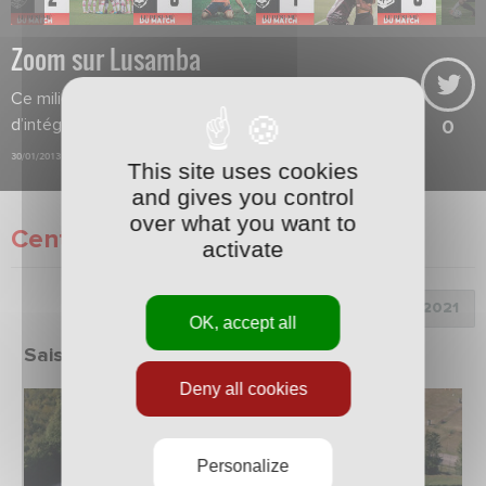
Zoom sur Lusamba
Ce milieu de terrain prometteur vient
d’intégrer l'équipe de France U17.
0
30/01/2013
This site uses cookies
and gives you control
over what you want to
Centre de formation
activate
Choix de la saison :
OK, accept all
Saison 2020/2021
Deny all cookies
Personalize