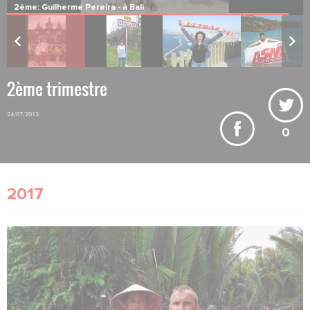
3ème: Arnaud Katsler - à Asnelles
2ème trimestre
24/07/2013
0
2017