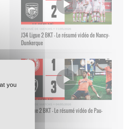
RÉSUMÉ DE MATCHS
•
11/05/2026
J34 Ligue 2 BKT - Le résumé vidéo de Nancy-
Dunkerque
at you
RÉSUMÉ DE MATCHS
•
04/05/2026
33 Ligue 2 BKT - Le résumé vidéo de Pau-
Nancy