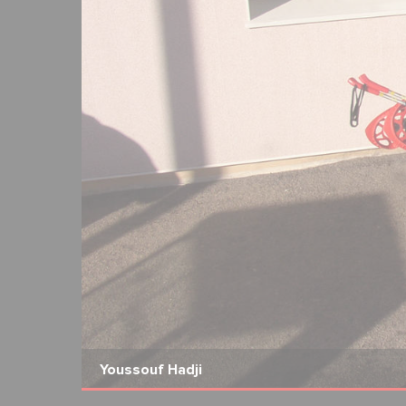
2
19
Youssouf Hadji