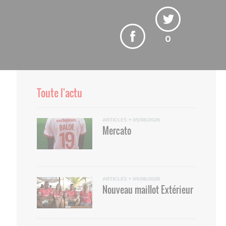
0
Monsef Zerka et Michaël Chrétien.
Toute l'actu
ARTICLES
•
05/08/2026
Mercato
ARTICLES
•
04/08/2026
Nouveau maillot Extérieur