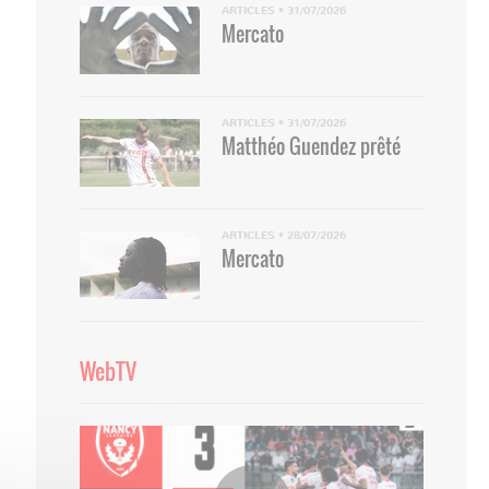
ARTICLES
•
31/07/2026
Mercato
ARTICLES
•
31/07/2026
Matthéo Guendez prêté
ARTICLES
•
28/07/2026
Mercato
WebTV