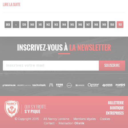
LIRE LA SUITE
DEB
<
139
140
141
142
143
144
145
146
147
148
149
150
151
INSCRIVEZ-VOUS À
LA NEWSLETTER
SOUSCRIRE
BILLETTERIE
QUI S'Y FROTTE
BOUTIQUE
S’Y PIQUE
ENTREPRISES
© Copyright 2015 · AS Nancy Lorraine ·
Mentions légales
·
Cookies
·
Contact
· Réalisation
Olistik