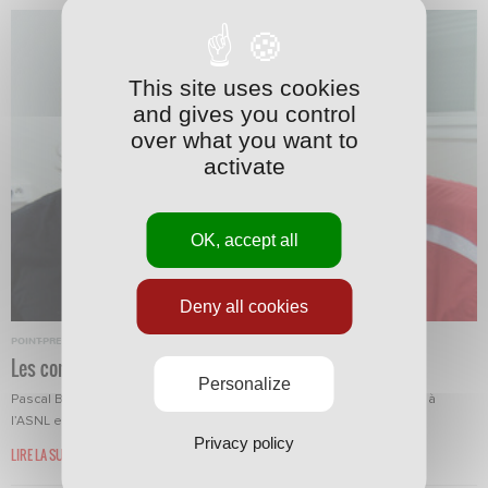
This site uses cookies
and gives you control
over what you want to
activate
OK, accept all
Deny all cookies
POINT-PRESSE
·
10/08/2010 - 14:52
Les complices
Personalize
Pascal Berenguer et Benjamin Gavanon forment presque un couple à
l’ASNL et leur amitié dépasse aujourd’hui le cadre...
Privacy policy
LIRE LA SUITE