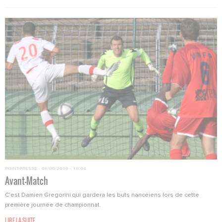
POINT-PRESSE
·
06/08/2010 - 19:04
Avant-Match
C’est Damien Gregorini qui gardera les buts nancéiens lors de cette
première journée de championnat.
LIRE LA SUITE