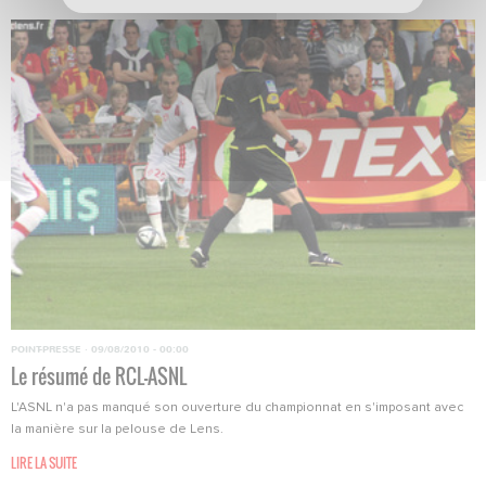
POINT-PRESSE
·
09/08/2010 - 00:00
Le résumé de RCL-ASNL
L'ASNL n'a pas manqué son ouverture du championnat en s'imposant avec
la manière sur la pelouse de Lens.
LIRE LA SUITE