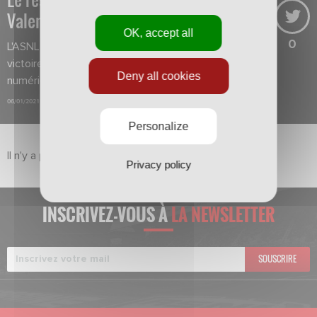
Valenciennes-Nancy
OK, accept all
0
L'ASNL débute l'année par une
victoire incroyable en infériorité
Deny all cookies
numérique.
06/01/2021
Personalize
Il n'y a pas de vidéo dans ce sujet pour le moment.
Privacy policy
INSCRIVEZ-VOUS À
LA NEWSLETTER
SOUSCRIRE