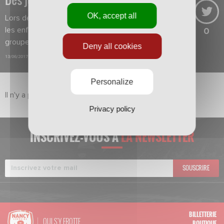
OK, accept all
Lors des stages vacances du club,
les enfants apprécient l'esprit de
0
groupe.
Deny all cookies
13/06/2017
Personalize
Il n'y a pas de vidéo dans ce sujet pour le moment.
Privacy policy
INSCRIVEZ-VOUS À
LA NEWSLETTER
SOUSCRIRE
BILLETTERIE
QUI S'Y FROTTE
BOUTIQUE