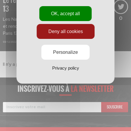
13
OK, accept all
0
Les Nancéiens ont assuré l'essentiel
et renoué avec le succès face au
Deny all cookies
Paris 13.
03/12/2022
Personalize
Il n'y a pas de vidéo dans ce sujet pour le moment.
Privacy policy
INSCRIVEZ-VOUS À
LA NEWSLETTER
SOUSCRIRE