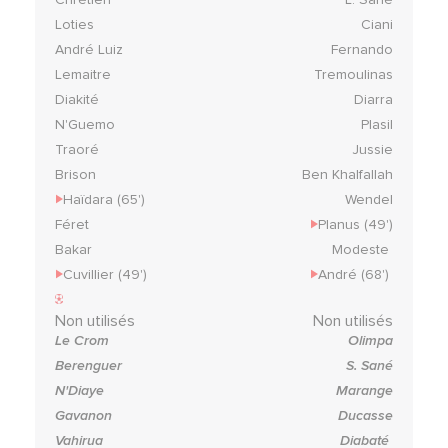
Loties
Ciani
André Luiz
Fernando
Lemaitre
Tremoulinas
Diakité
Diarra
N'Guemo
Plasil
Traoré
Jussie
Brison
Ben Khalfallah
Haïdara (65')
Wendel
Féret
Planus (49')
Bakar
Modeste
Cuvillier (49')
André (68')
Non utilisés
Non utilisés
Le Crom
Olimpa
Berenguer
S. Sané
N'Diaye
Marange
Gavanon
Ducasse
Vahirua
Diabaté