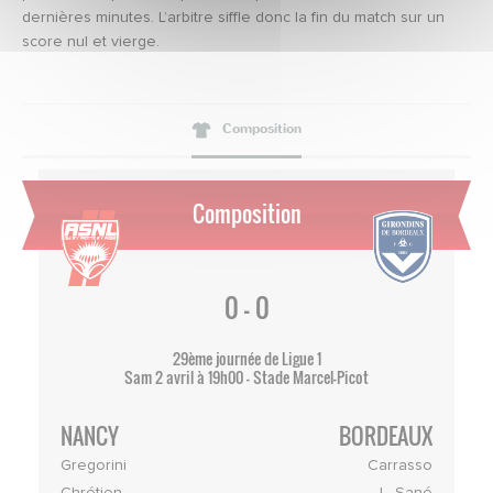
dernières minutes. L’arbitre siffle donc la fin du match sur un
score nul et vierge.
Composition
Composition
0 - 0
29ème journée de Ligue 1
Sam 2 avril à 19h00 - Stade Marcel-Picot
NANCY
BORDEAUX
Gregorini
Carrasso
Chrétien
L. Sané