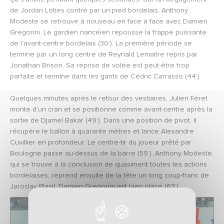
de Jordan Loties contré par un pied bordelais, Anthony
Modeste se retrouve à nouveau en face à face avec Damien
Gregorini. Le gardien nancéien repousse la frappe puissante
de l’avant-centre bordelais (30’). La première période se
termine par un long centre de Reynald Lemaitre repris par
Jonathan Brison. Sa reprise de volée est peut-être trop
parfaite et termine dans les gants de Cédric Carrasso (44’).
Quelques minutes après le retour des vestiaires, Julien Féret
monte d’un cran et se positionne comme avant-centre après la
sortie de Djamel Bakar (49’). Dans une position de pivot, il
récupère le ballon à quarante mètres et lance Alexandre
Cuvillier en profondeur. Le centre-tir du joueur prêté par
Boulogne passe au-dessus de la barre (59’). Anthony Modeste,
qui se trouve à la conclusion de quasiment toutes les actions
bordelaises, reprend ensuite de la tête un long coup-franc de
Jaroslav Plasil. Damien Gregorini est bien placé (63’).