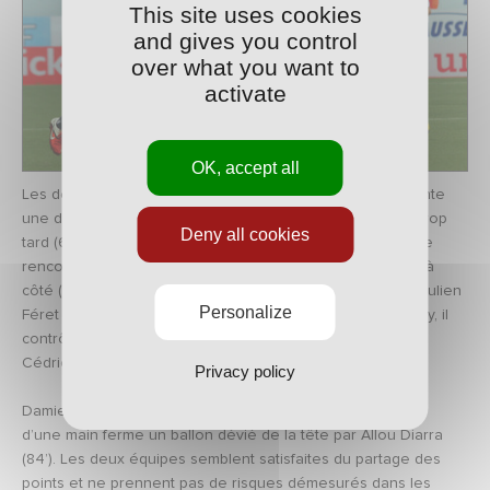
This site uses cookies
and gives you control
over what you want to
activate
OK, accept all
Les deux équipes restent prudentes. Landry N’Guemo tente
une demi-volée de vingt mètres, mais le ballon retombe trop
Deny all cookies
tard (68’). Un coup de pied arrêté pourrait débloquer cette
rencontre, mais le coup-franc de Michaël Chrétien passe à
côté (74’). Sur une longue ouverture de Bakaye Traoré, Julien
Personalize
Féret hérite d’une balle de match. Seul au point de penalty, il
contrôle parfaitement et frappe du plat du pied droit mais
Cédric Carrasso sauve son camp (80’).
Privacy policy
Damien Gregorini est tout aussi décisif en allant chercher
d’une main ferme un ballon dévié de la tête par Allou Diarra
(84’). Les deux équipes semblent satisfaites du partage des
points et ne prennent pas de risques démesurés dans les