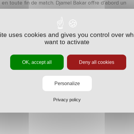
ns en toute fin de match. Djamel Bakar offre d’abord un
17’). L’international espoir part ensuite seul, mais se
s repousse une tentative de Bakaye Traoré (119’). Peu
p de sifflet final et se qualifie pour les 8e de finale de
site uses cookies and gives you control over wh
want to activate
OK, accept all
Deny all cookies
Personalize
Privacy policy