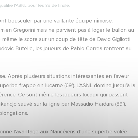
ualifie l'ASNL pour les 8e de finale.
t bousculer par une vaillante équipe nîmoise.
ien Gregorini mais ne parvient pas à loger le ballon au
e même le score sur un coup de tête de David Gigliotti
udovic Butelle, les joueurs de Pablo Correa rentrent au
. Après plusieurs situations intéressantes en faveur
uperbe frappe en lucarne (69’). L’ASNL domine jusqu’à la
fférence. Ce sont même les joueurs locaux qui passent
ukandjo sauvé sur la ligne par Massadio Haïdara (89’).
olongations.
 donne l’avantage aux Nancéiens d’une superbe volée