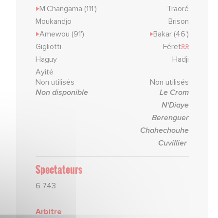
M'Changama (111')
Traoré
Moukandjo
Brison
Amewou (91')
Bakar (46')
Gigliotti
Féret
Haguy
Hadji
Ayité
Non utilisés
Non utilisés
Non disponible
Le Crom
N'Diaye
Berenguer
Chahechouhe
Cuvillier
Spectateurs
6 743
Arbitre