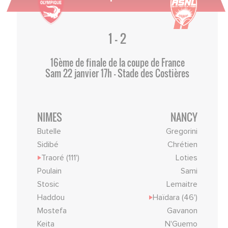
1 - 2
16ème de finale de la coupe de France
Sam 22 janvier 17h - Stade des Costières
NIMES
NANCY
Butelle
Gregorini
Sidibé
Chrétien
Traoré (111')
Loties
Poulain
Sami
Stosic
Lemaitre
Haddou
Haïdara (46')
Mostefa
Gavanon
Keita
N'Guemo