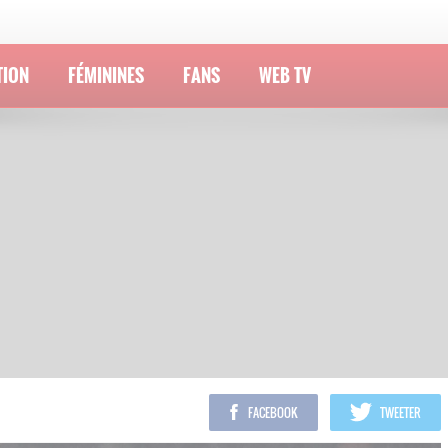
TION
FÉMININES
FANS
WEB TV
FACEBOOK
TWEETER