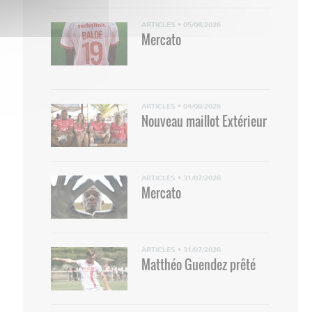
ARTICLES
•
05/08/2026
Mercato
ARTICLES
•
04/08/2026
Nouveau maillot Extérieur
ARTICLES
•
31/07/2026
Mercato
ARTICLES
•
31/07/2026
Matthéo Guendez prêté