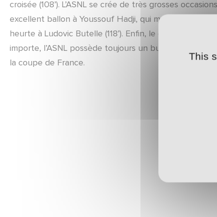
croisée (108’). L’ASNL se crée de très grosses occasio
excellent ballon à Youssouf Hadji, qui manque le cadre (1
heurte à Ludovic Butelle (118’). Enfin, le gardien nîmoi
importe, l’ASNL possède toujours un but d’avance au cou
This 
la coupe de France.