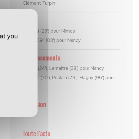
Clément Turpin
Buts
Gigliotti (28') pour Nîmes
at you
Féret (69', 108') pour Nancy
Avertissements
Traoré (24'), Lemaitre (38') pour Nancy
Haddou (70'), Poulain (79'), Haguy (96') pour
Nîmes
Expulsion
néant
Toute l'actu