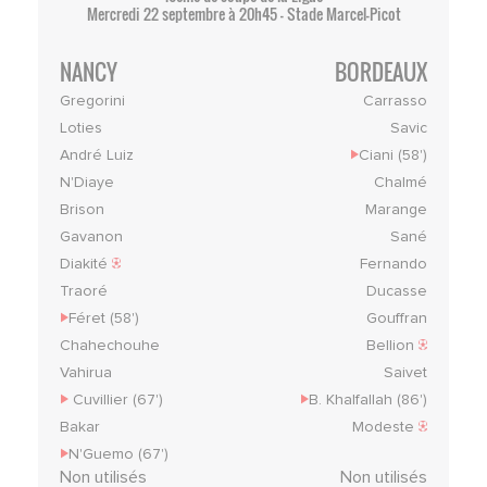
Mercredi 22 septembre à 20h45 - Stade Marcel-Picot
NANCY
BORDEAUX
Gregorini
Carrasso
Loties
Savic
André Luiz
Ciani (58')
N'Diaye
Chalmé
Brison
Marange
Gavanon
Sané
Diakité
Fernando
Traoré
Ducasse
Féret (58')
Gouffran
Chahechouhe
Bellion
Vahirua
Saivet
Cuvillier (67')
B. Khalfallah (86')
Bakar
Modeste
N'Guemo (67')
Non utilisés
Non utilisés