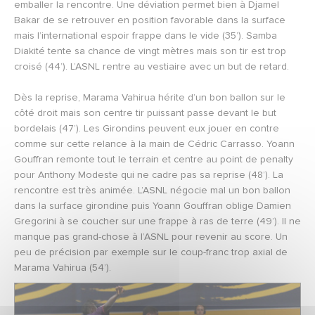
emballer la rencontre. Une déviation permet bien à Djamel
Bakar de se retrouver en position favorable dans la surface
mais l’international espoir frappe dans le vide (35’). Samba
Diakité tente sa chance de vingt mètres mais son tir est trop
croisé (44’). L’ASNL rentre au vestiaire avec un but de retard.
Dès la reprise, Marama Vahirua hérite d’un bon ballon sur le
côté droit mais son centre tir puissant passe devant le but
bordelais (47’). Les Girondins peuvent eux jouer en contre
comme sur cette relance à la main de Cédric Carrasso. Yoann
Gouffran remonte tout le terrain et centre au point de penalty
pour Anthony Modeste qui ne cadre pas sa reprise (48’). La
rencontre est très animée. L’ASNL négocie mal un bon ballon
dans la surface girondine puis Yoann Gouffran oblige Damien
Gregorini à se coucher sur une frappe à ras de terre (49’). Il ne
manque pas grand-chose à l’ASNL pour revenir au score. Un
peu de précision par exemple sur le coup-franc trop axial de
Marama Vahirua (54’).