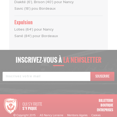
Diakité (6'), Brison (40') pour Nancy
Savic (18') pou Bordeaux
Expulsion
Loties (64') pour Nancy
Sané (84') pour Bordeaux
INSCRIVEZ-VOUS À
LA NEWSLETTER
SOUSCRIRE
BILLETTERIE
QUI S'Y FROTTE
BOUTIQUE
S’Y PIQUE
ENTREPRISES
© Copyright 2015 · AS Nancy Lorraine ·
Mentions légales
·
Cookies
·