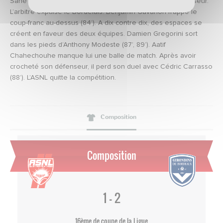
Sané accroche Julien Féret en position de dernier défenseur.
L’arbitre expulse le Bordelais. Benjamin Gavanon frappe le
coup-franc au-dessus (84’). A dix contre dix, des espaces se
créent en faveur des deux équipes. Damien Gregorini sort
dans les pieds d’Anthony Modeste (87’, 89’). Aatif
Chahechouhe manque lui une balle de match. Après avoir
crocheté son défenseur, il perd son duel avec Cédric Carrasso
(88’). L’ASNL quitte la compétition.
Composition
Composition
1 - 2
16ème de coupe de la Ligue