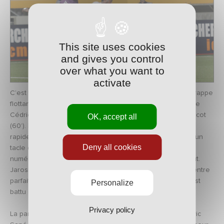
This site uses cookies
and gives you control
over what you want to
activate
C’est finalement Samba Diakité qui libère le stade d’une frappe
flottante de trente mètres. Le ballon glisse sur les gants de
Cédric Carrasso et entre enfin dans les filets de Marcel-Picot
OK, accept all
(60’). Les Nancéiens pensent être relancés mais écopent
rapidement d’un carton rouge extrêmement sévère pour un
Deny all cookies
tacle de Jordan Loties (64’). De nouveau en infériorité
numérique, l’ASNL ne tarde pas à encaisser un second but.
Jaroslav Plasil est oublié sur une touche et adresse un centre
parfait sur la tête d’Anthony Modeste. Damien Gregorini est
Personalize
battu (69’).
Privacy policy
La partie est relancée sur un ballon en profondeur. Ludovic