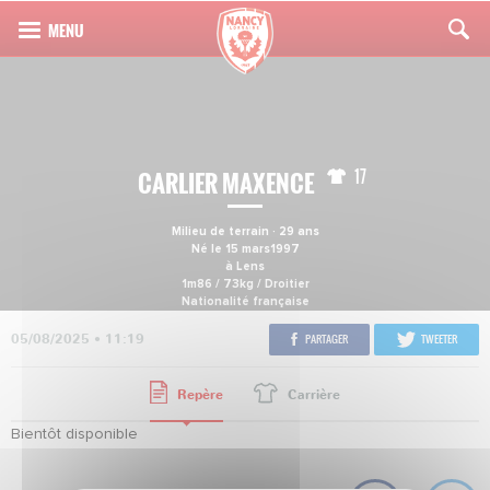
17
CARLIER MAXENCE
Milieu de terrain ∙ 29 ans
Né le 15 mars1997
à Lens
1m86 / 73kg / Droitier
Nationalité française
05/08/2025 • 11:19
PARTAGER
TWEETER
Repère
Carrière
Bientôt disponible