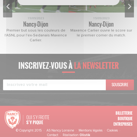
19/09/2023
19/09/2023
Nancy-Dijon
Nancy-Dijon
Premier but sous les couleurs de
Maxence Carlier ouvre le score sur
l'ASNL pour l'ex-Sedanais Maxence
le premier corner du match.
Carlier.
INSCRIVEZ-VOUS À
LA NEWSLETTER
SOUSCRIRE
BILLETTERIE
QUI S'Y FROTTE
BOUTIQUE
S’Y PIQUE
ENTREPRISES
© Copyright 2015 · AS Nancy Lorraine ·
Mentions légales
·
Cookies
·
Contact
· Réalisation
Olistik