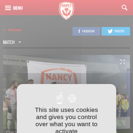
Retour
FACEBOOK
TWEETER
MATCH
This site uses cookies
1
16
and gives you control
over what you want to
activate
Pour la première fois depuis longtemps, les Nancéiens étaient