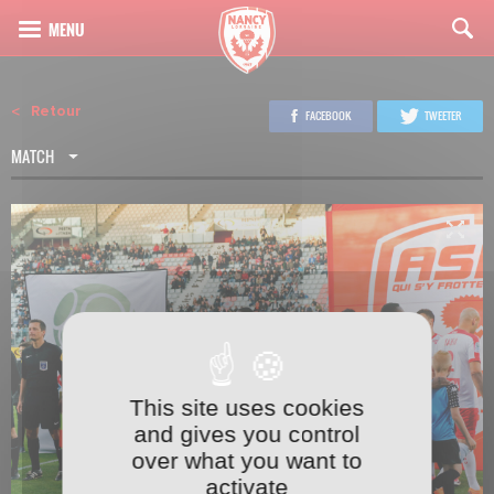
Retour
FACEBOOK
TWEETER
MATCH
This site uses cookies
1
24
and gives you control
over what you want to
activate