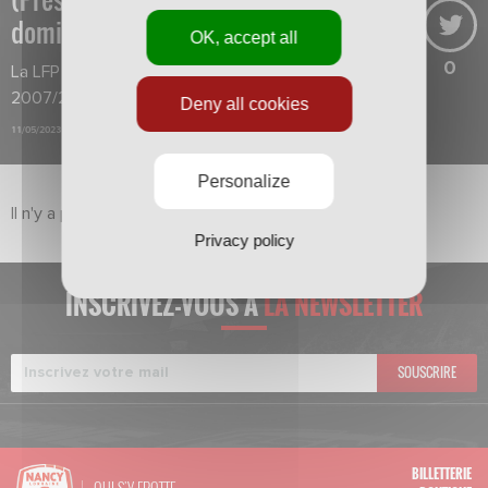
domicile en 2007/2008
OK, accept all
0
La LFP revient sur l'incroyable saison
2007/2008 de l’AS Nancy Lorraine.
Deny all cookies
11/05/2023
Personalize
Il n'y a pas de vidéo dans ce sujet pour le moment.
Privacy policy
INSCRIVEZ-VOUS À
LA NEWSLETTER
SOUSCRIRE
BILLETTERIE