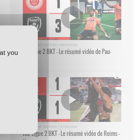
RÉSUMÉ DE MATCHS
•
04/05/2026
33 Ligue 2 BKT - Le résumé vidéo de Pau-
at you
Nancy
RÉSUMÉ DE MATCHS
•
27/04/2026
J32 Ligue 2 BKT - Le résumé vidéo de Reims -