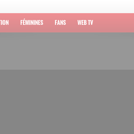
TION
FÉMININES
FANS
WEB TV