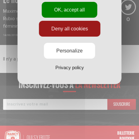
OK, accept all
Maxime Vautrin succède à Paco
Rubio sur le banc de l'équipe
0
féminine.
Deny all cookies
14/06/2019
Personalize
Il n'y a pas de vidéo dans ce sujet pour le moment.
Privacy policy
INSCRIVEZ-VOUS À
LA NEWSLETTER
SOUSCRIRE
BILLETTERIE
QUI S'Y FROTTE
BOUTIQUE