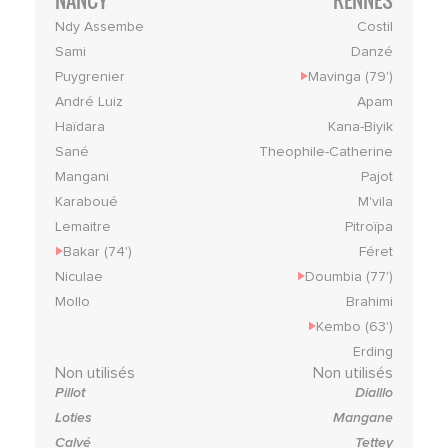
Ndy Assembe
Costil
Sami
Danzé
Puygrenier
Mavinga (79')
André Luiz
Apam
Haïdara
Kana-Biyik
Sané
Theophile-Catherine
Mangani
Pajot
Karaboué
M'vila
Lemaitre
Pitroïpa
Bakar (74')
Féret
Niculae
Doumbia (77')
Mollo
Brahimi
Kembo (63')
Erding
Non utilisés
Non utilisés
Pillot
Dialllo
Loties
Mangane
Calvé
Tettey