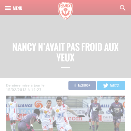
NANCY N’AVAIT PAS FROID AUX
YEUX
Dernière mise à jour le
FACEBOOK
TWEETER
15/02/2012 à 14:23