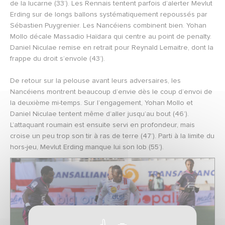
de la lucarne (33’). Les Rennais tentent parfois d’alerter Mevlut
Erding sur de longs ballons systématiquement repoussés par
Sébastien Puygrenier. Les Nancéiens combinent bien. Yohan
Mollo décale Massadio Haïdara qui centre au point de penalty.
Daniel Niculae remise en retrait pour Reynald Lemaitre, dont la
frappe du droit s’envole (43’).
De retour sur la pelouse avant leurs adversaires, les
Nancéiens montrent beaucoup d’envie dès le coup d’envoi de
la deuxième mi-temps. Sur l’engagement, Yohan Mollo et
Daniel Niculae tentent même d’aller jusqu’au bout (46’).
L’attaquant roumain est ensuite servi en profondeur, mais
croise un peu trop son tir à ras de terre (47’). Parti à la limite du
hors-jeu, Mevlut Erding manque lui son lob (55’).