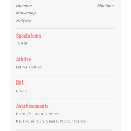
Hammar
Montano
Moukandjo
Jo-Gook
Spectateurs
12 615
Arbitre
Hervé Picirillo
But
néant
Avertissements
Pajot (15') pour Rennes
Karaboué (67'), Sami (81') pour Nancy