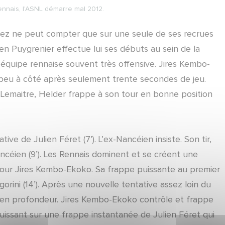
nnais, l'ASNL démarre mal 2012.
ez ne peut compter que sur une seule de ses recrues
en Puygrenier effectue lui ses débuts au sein de la
e équipe rennaise souvent très offensive. Jires Kembo-
 peu à côté après seulement trente secondes de jeu.
Lemaitre, Helder frappe à son tour en bonne position
ve de Julien Féret (7’). L’ex-Nancéien insiste. Son tir,
céien (9’). Les Rennais dominent et se créent une
pour Jires Kembo-Ekoko. Sa frappe puissante au premier
ini (14’). Après une nouvelle tentative assez loin du
n en profondeur. Jires Kembo-Ekoko contrôle et frappe
puissant sur une frappe instantanée de Julien Féret qui