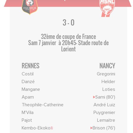
3 - 0
32ème de coupe de France
Sam 7 janvier à 20h45- Stade route de
Lorient
RENNES
NANCY
Costil
Gregorini
Danzé
Helder
Mangane
Loties
Apam
Sami (80')
Theophile-Catherine
André Luiz
M'Vila
Puygrenier
Pajot
Lemaitre
Kembo-Ekoko
Brison (76')