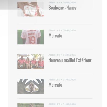
ARTICLES
•
08/08/2026
Boulogne - Nancy
ARTICLES
•
05/08/2026
Mercato
ARTICLES
•
04/08/2026
Nouveau maillot Extérieur
ARTICLES
•
31/07/2026
Mercato
ARTICLES
•
31/07/2026