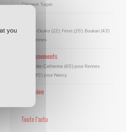
Clément Turpin
Buts
at you
Kembo-Ekoko (22'), Féret (25'), Boukari (43')
pour Rennes
Avertissements
Théophile-Catherine (65') pour Rennes
Bakar (85') pour Nancy
Expulsion
néant
Toute l'actu