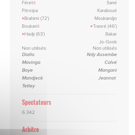
Féret
Sané
Pitroïpa
Karaboué
Brahimi (72')
Moukandjo
Boukari
Traoré (46')
Hadji (63')
Bakar
Jo-Gook
Non utilisés
Non utilisés
Diallo
Ndy Assembe
Mavinga
Calvé
Boye
Mangani
Mandjeck
Jeannot
Tettey
Spectateurs
6 342
Arbitre