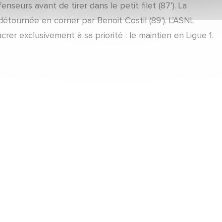
nseurs avant de tirer dans le petit filet (87’). La
étournée en corner par Benoit Costil (89’). L’ASNL
rer exclusivement à sa priorité : le maintien en Ligue 1.