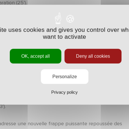
ration (25’).
r au score par une frappe un peu trop croisée de Jo-
 déséquilibre Jordan Loties par un dribble puis frappe en
site uses cookies and gives you control over wh
want to activate
s discret jusqu’à ce contre où il déborde côté droit et
isée de l’avant-centre rennais heurte le poteau et
OK, accept all
Deny all cookies
 entamer la seconde période avec l’unique objectif
Personalize
entent désormais de gérer leur confortable avance, il
 Karaboué tente alors sa chance en solo et remonte
Privacy policy
er du gauche au-dessus (68’). Seul à six mètres, Jordan
’).
 adresse une nouvelle frappe puissante repoussée des