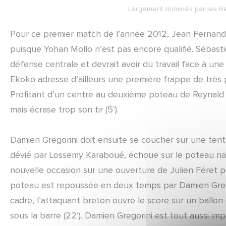
Largement dominés par les Re
Pour ce premier match de l’année 2012, Jean Fernand
puisque Yohan Mollo n’est pas encore qualifié. Sébasti
défense centrale et devrait avoir du travail face à un
Ekoko adresse d’ailleurs une première frappe de très
Profitant d’un centre au deuxième poteau de Reynald 
mais écrase trop son tir (5’).
Damien Gregorini doit ensuite se coucher sur une tentati
dévié par Lossemy Karaboué, échoue sur le poteau nan
nouvelle occasion sur une ouverture de Julien Féret 
poteau est repoussée en deux temps par Damien Gregor
cadre, l’attaquant breton ouvre le score sur un ballo
sous la barre (22’). Damien Gregorini est tout aussi im