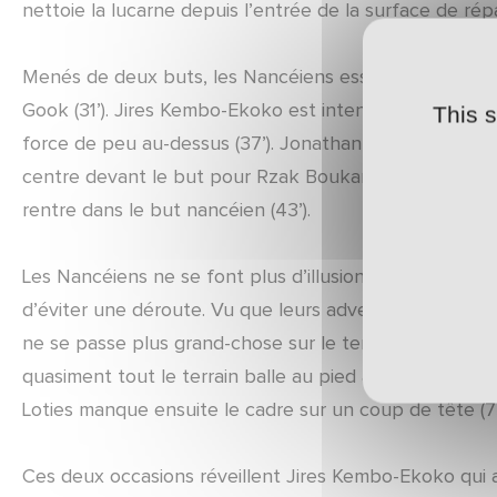
nettoie la lucarne depuis l’entrée de la surface de répa
Menés de deux buts, les Nancéiens essayent de reveni
Gook (31’). Jires Kembo-Ekoko est intenable ce soir. Il
This 
force de peu au-dessus (37’). Jonathan Pitroïpa est plu
centre devant le but pour Rzak Boukari. La reprise cro
rentre dans le but nancéien (43’).
Les Nancéiens ne se font plus d’illusions et semblent
d’éviter une déroute. Vu que leurs adversaires se cont
ne se passe plus grand-chose sur le terrain. Lossemy
quasiment tout le terrain balle au pied avant de frapp
Loties manque ensuite le cadre sur un coup de tête (73
Ces deux occasions réveillent Jires Kembo-Ekoko qui