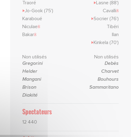
Traoré
Lasne (88')
Jo-Gook (75')
Cavalli
Karaboué
Socrier (76')
Niculae
Tibéri
Bakar
Ilan
Kinkela (70')
Non utilisés
Non utilisés
Gregorini
Debès
Helder
Charvet
Mangani
Bouhours
Brison
Sammaritano
Diakité
Spectateurs
12 440