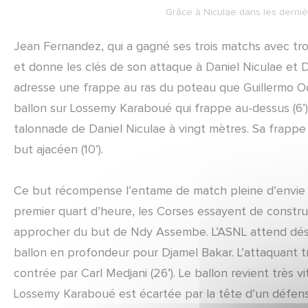
Grâce à Niculae dans les derniè
Jean Fernandez, qui a gagné ses trois matchs avec troi
et donne les clés de son attaque à Daniel Niculae et D
adresse une frappe au ras du poteau que Guillermo Och
ballon sur Lossemy Karaboué qui frappe au-dessus (6’)
talonnade de Daniel Niculae à vingt mètres. Sa frappe e
but ajacéen (10’).
Ce but récompense l’entame de match pleine d’envie d
premier quart d’heure, les Corses essayent de constru
approcher du but de Ndy Assembe. L’ASNL attend dé
ballon en profondeur pour Djamel Bakar. L’attaquant t
contrée par Carl Medjani (26’). Le ballon revient très
Lossemy Karaboué est écartée par la tête d’un défense