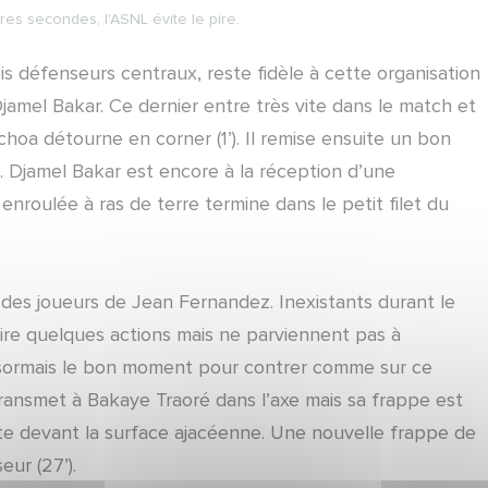
res secondes, l'ASNL évite le pire.
s défenseurs centraux, reste fidèle à cette organisation
jamel Bakar. Ce dernier entre très vite dans le match et
oa détourne en corner (1’). Il remise ensuite un bon
. Djamel Bakar est encore à la réception d’une
nroulée à ras de terre termine dans le petit filet du
es joueurs de Jean Fernandez. Inexistants durant le
ire quelques actions mais ne parviennent pas à
sormais le bon moment pour contrer comme sur ce
ransmet à Bakaye Traoré dans l’axe mais sa frappe est
 vite devant la surface ajacéenne. Une nouvelle frappe de
ur (27’).