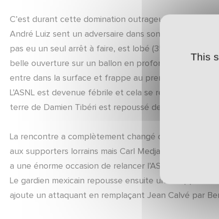
C’est durant cette domination outrageuse de l’ASNL qu’
André Luiz sent un adversaire dans son dos et touche 
pas eu un seul arrêt à faire, est lobé (35’). Cette égali
This 
belle ouverture sur un ballon en profondeur vers Ilan.
entre dans la surface et frappe au premier poteau. Le
L’ASNL est devenue fébrile et cela se ressent toujours
terre de Damien Tibéri est repoussé devant le but par 
La rencontre a complètement changé de physionomie.
aux supporters lorrains mais Carl Medjani, oublié au s
a une énorme occasion de relancer l’ASNL mais sa demi
Le gardien mexicain repousse ensuite une frappe tendu
ajoute un attaquant en remplaçant Jean Calvé par Ben