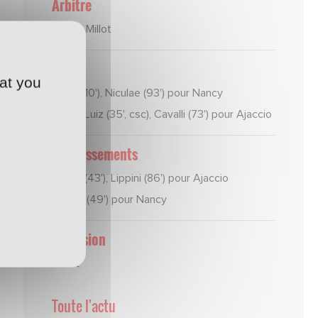
Arbitre
Benoit Millot
Buts
at you
Bakar (10'), Niculae (93') pour Nancy
André Luiz (35', csc), Cavalli (73') pour Ajaccio
Avertissements
André (43'), Lippini (86') pour Ajaccio
Traoré (49') pour Nancy
Expulsion
néant
Toute l'actu