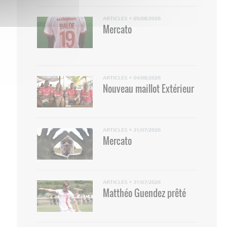
ARTICLES
•
05/08/2026
Mercato
ARTICLES
•
04/08/2026
Nouveau maillot Extérieur
ARTICLES
•
31/07/2026
Mercato
ARTICLES
•
31/07/2026
Matthéo Guendez prêté