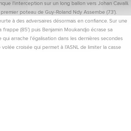
nque l’interception sur un long ballon vers Johan Cavalli.
u premier poteau de Guy-Roland Ndy Assembe (73’).
eurte à des adversaires désormais en confiance. Sur une
a frappe (85’) puis Benjamin Moukandjo écrase sa
e qui arrache l’égalisation dans les dernières secondes
volée croisée qui permet à l’ASNL de limiter la casse