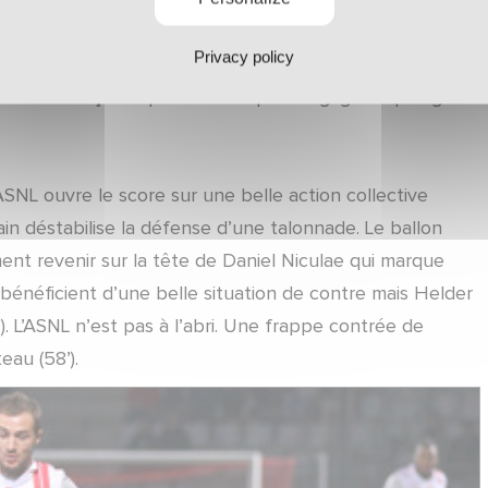
ise est trop croisée mais témoigne de la bonne période
Privacy policy
ision sur deux frappes qui passent à côté (38’, 40’). La
la surface niçoise que David Ospina dégage du poing
NL ouvre le score sur une belle action collective
ain déstabilise la défense d’une talonnade. Le ballon
nt revenir sur la tête de Daniel Niculae qui marque
 bénéficient d’une belle situation de contre mais Helder
’). L’ASNL n’est pas à l’abri. Une frappe contrée de
eau (58’).