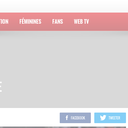
TION
FÉMININES
FANS
WEB TV
E
FACEBOOK
TWEETER