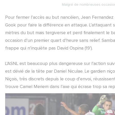
Malgré de nombreuses occasions
Pour fermer l’accès au but nancéien, Jean Fernandez al
Gook pour faire la différence en attaque. L’attaquant 
mètres du but mais tergiverse et perd finalement le bal
occasion d’un premier quart d’heure sans relief. Samb
frappe qui n’inquiète pas David Ospina (19’).
L’ASNL est beaucoup plus dangereuse sur l’action su
est dévié de la tête par Daniel Niculae. Le gardien niçoi
Niçois, très discrets depuis le coup d’envoi, réussisse
trouve Camel Meriem dans l’axe qui écrase trop sa repri