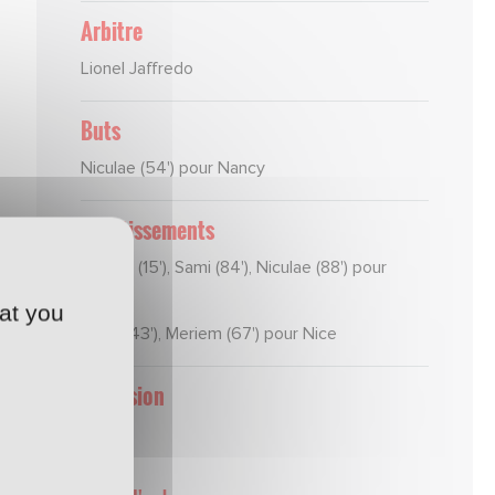
Arbitre
Lionel Jaffredo
Buts
Niculae (54') pour Nancy
Avertissements
Diakité (15'), Sami (84'), Niculae (88') pour
Nancy
at you
Palun (43'), Meriem (67') pour Nice
Expulsion
néant