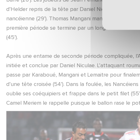
d’Helder repris de la tête par Daniel Niculae. Sa repr
nancéienne (29’). Thomas Mangani manque aussi de préc
première période se termine par un long ballon dans 
(45’).
Après une entame de seconde période compliquée, l’AS
initiée et conclue par Daniel Niculae. L’attaquant roum
passe par Karaboué, Mangani et Lemaitre pour finaleme
d’une tête croisée (54’). Dans la foulée, les Nancéiens
oublie ses coéquipiers et frappe dans le petit filet (55
Camel Meriem le rappelle puisque le ballon rase le pot