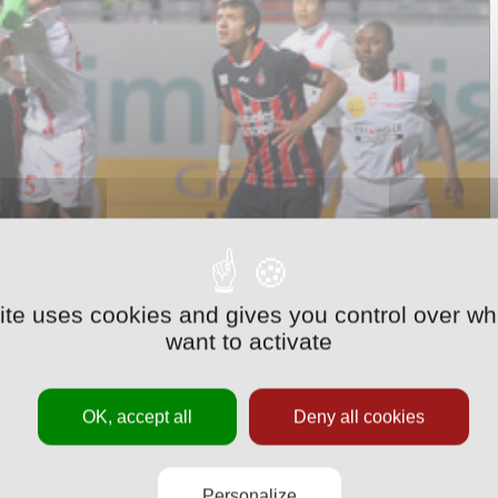
site uses cookies and gives you control over wh
want to activate
OK, accept all
Deny all cookies
ance de vingt-cinq mètres mais cette fois du pied
spina se détend et dévie du bout des doigts sur sa
Personalize
le jeu et tentent à nouveau leur chance sur un centre