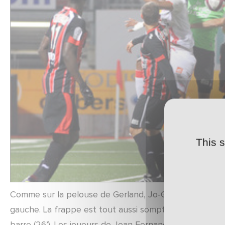
This 
Comme sur la pelouse de Gerland, Jo-Gook tente sa ch
gauche. La frappe est tout aussi somptueuse. David O
barre (26’). Les joueurs de Jean Fernandez maitrisent 