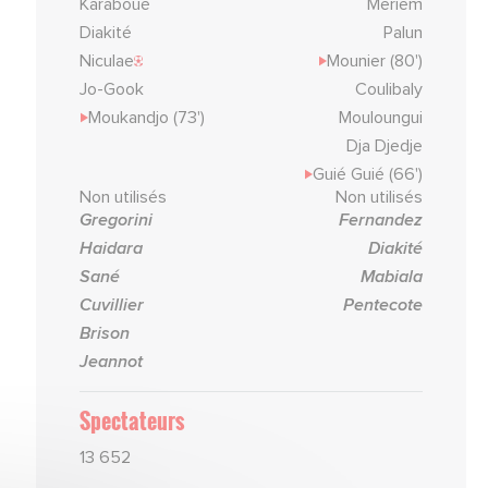
Karaboué
Meriem
Diakité
Palun
Niculae
Mounier (80')
Jo-Gook
Coulibaly
Moukandjo (73')
Mouloungui
Dja Djedje
Guié Guié (66')
Non utilisés
Non utilisés
Gregorini
Fernandez
Haidara
Diakité
Sané
Mabiala
Cuvillier
Pentecote
Brison
Jeannot
Spectateurs
13 652