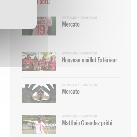
Toute l'actu
ARTICLES
•
05/08/2026
Mercato
ARTICLES
•
04/08/2026
Nouveau maillot Extérieur
ARTICLES
•
31/07/2026
Mercato
ARTICLES
•
31/07/2026
Matthéo Guendez prêté