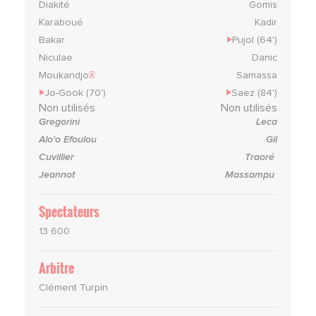
Diakité
Gomis
Karaboué
Kadir
Bakar
Pujol (64')
Niculae
Danic
Moukandjo
Samassa
Jo-Gook (70')
Saez (84')
Non utilisés
Non utilisés
Gregorini
Leca
Alo'o Efoulou
Gil
Cuvillier
Traoré
Jeannot
Massampu
Spectateurs
13 600
Arbitre
Clément Turpin