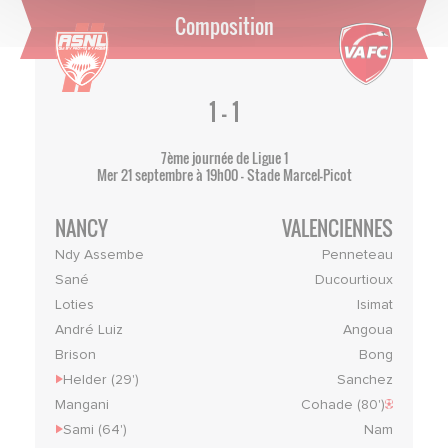
Composition
1 - 1
7ème journée de Ligue 1
Mer 21 septembre à 19h00 - Stade Marcel-Picot
NANCY
VALENCIENNES
Ndy Assembe
Penneteau
Sané
Ducourtioux
Loties
Isimat
André Luiz
Angoua
Brison
Bong
Helder (29')
Sanchez
Mangani
Cohade (80')
Sami (64')
Nam