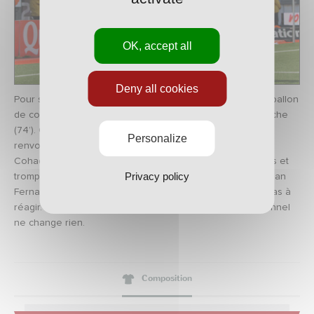
OK, accept all
Deny all cookies
Pour ses débuts à Marcel-Picot, Jo-Gook hérite d’un bon ballon
de contre et file au but mais croise trop sa frappe du gauche
(74’). Cette fin de rencontre est crispante. Sur un ballon
Personalize
renvoyé dans l’axe par la défense nancéienne, Renaud
Cohade tente sa chance d’une volée de vingt-cinq mètres et
Privacy policy
trompe Guy-Roland Ndy Assembe (82’). Les joueurs de Jean
Fernandez ont pris un coup au moral et ne parviennent pas à
réagir. L’expulsion de Rémi Gomis durant le temps additionnel
ne change rien.
Composition