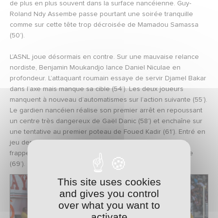
de plus en plus souvent dans la surface nancéienne. Guy-
Roland Ndy Assembe passe pourtant une soirée tranquille
comme sur cette tête trop décroisée de Mamadou Samassa
(50’).
L’ASNL joue désormais en contre. Sur une mauvaise relance
nordiste, Benjamin Moukandjo lance Daniel Niculae en
profondeur. L’attaquant roumain essaye de servir Djamel Bakar
dans l’axe mais manque sa cible (54’). Les deux joueurs
manquent à nouveau d’automatismes sur l’action suivante (55’).
Le gardien nancéien réalise son premier arrêt en repoussant
un centre très dangereux de Gaël Danic (58’) et enchaîne sur
une tentative au premier poteau de Foued Kadir (61’). Entré en
jeu depuis quelques minutes, Grégory Pujol adresse une
frappe du gauche superbe qui heurte la barre nancéienne
(69’).
This site uses cookies
and gives you control
over what you want to
activate