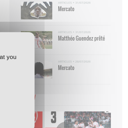
ARTICLES
•
31/07/2026
Mercato
ARTICLES
•
31/07/2026
Matthéo Guendez prêté
at you
ARTICLES
•
28/07/2026
Mercato
WebTV