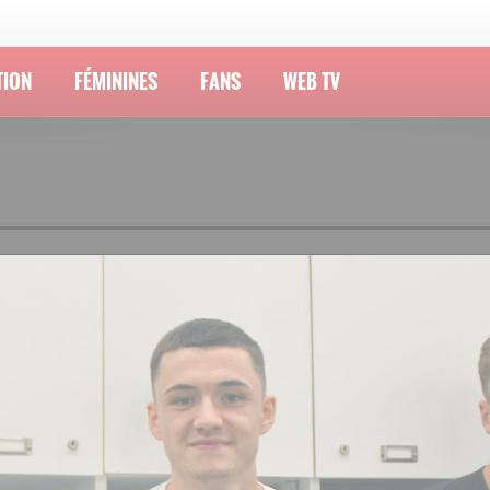
TION
FÉMININES
FANS
WEB TV