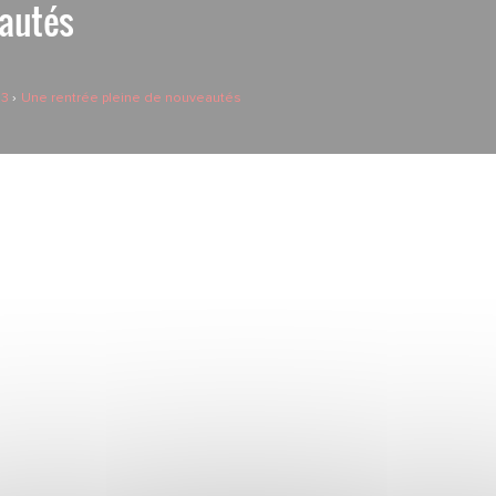
eautés
23
Une rentrée pleine de nouveautés