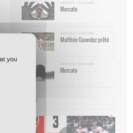
ARTICLES
•
31/07/2026
Mercato
ARTICLES
•
31/07/2026
Matthéo Guendez prêté
at you
ARTICLES
•
28/07/2026
Mercato
WebTV