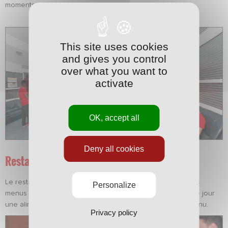
moments de loisirs.
This site uses cookies
and gives you control
over what you want to
activate
OK, accept all
Deny all cookies
Restauration
Le restaurant se situe au rez-de-chaussée du bâtiment. Les
Personalize
menus sont minutieusement étudiés pour proposer chaque jour
une alimentation variée et adaptée au rythme sportif soutenu.
Privacy policy