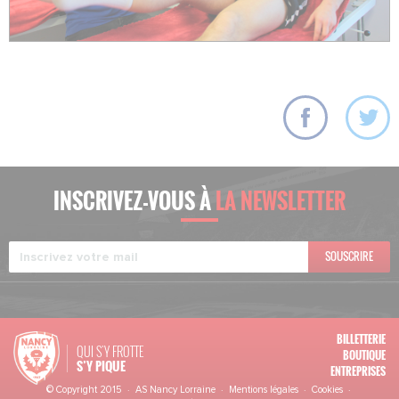
INSCRIVEZ-VOUS À
LA NEWSLETTER
SOUSCRIRE
BILLETTERIE
QUI S'Y FROTTE
BOUTIQUE
S’Y PIQUE
ENTREPRISES
© Copyright 2015 · AS Nancy Lorraine ·
Mentions légales
·
Cookies
·