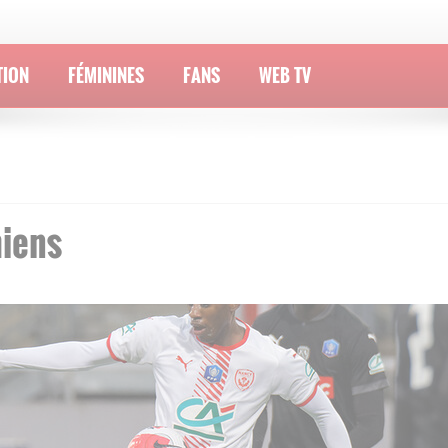
TION
FÉMININES
FANS
WEB TV
iens