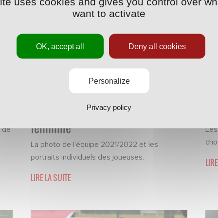
site uses cookies and gives you control over wh
want to activate
OK, accept all
Deny all cookies
Personalize
PHOTOS
·
07/12/2021 - 09:12
PHO
Privacy policy
Les photos officielles de l'équipe
L’
féminine
s de
Les
choc
La photo de l'équipe 2021/2022 et les
portraits individuels des joueuses.
LIRE
LIRE LA SUITE