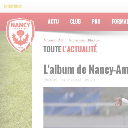
ENTREPRISES
ACTU
CLUB
PRO
FORMA
Accueil
Actu
Actualités
Photos
TOUTE
L’ACTUALITÉ
L'album de Nancy-Am
PHOTOS
·
31/01/2022 - 09:23