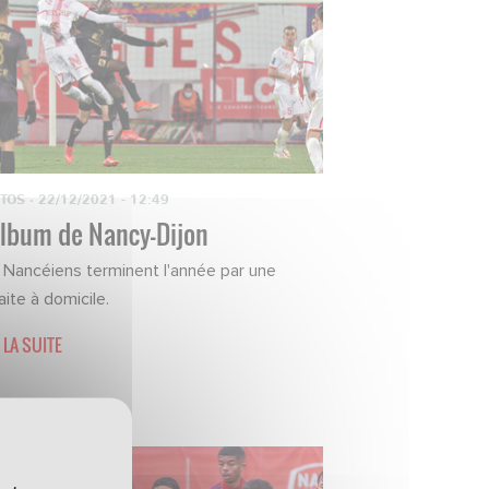
TOS
·
22/12/2021 - 12:49
album de Nancy-Dijon
 Nancéiens terminent l'année par une
aite à domicile.
 LA SUITE