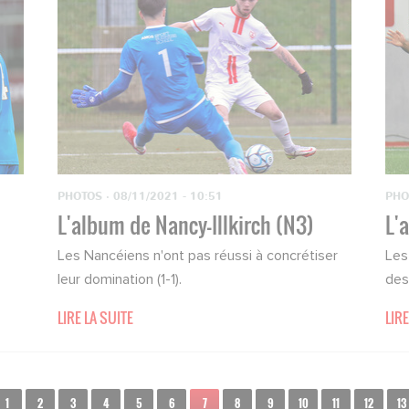
PHOTOS
·
08/11/2021 - 10:51
PHO
L'album de Nancy-Illkirch (N3)
L'
Les Nancéiens n'ont pas réussi à concrétiser
Les
leur domination (1-1).
des
LIRE LA SUITE
LIRE
1
2
3
4
5
6
7
8
9
10
11
12
13