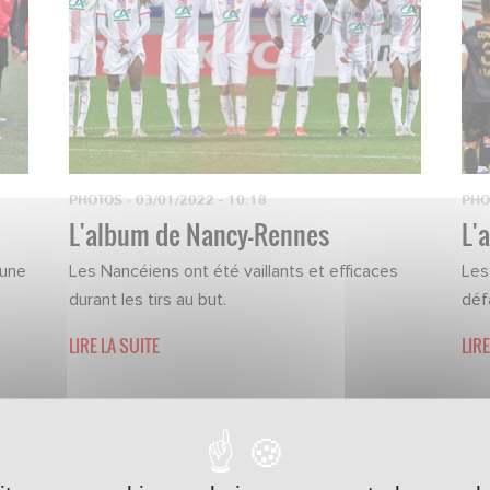
PHOTOS
·
03/01/2022 - 10:18
PHO
L'album de Nancy-Rennes
L'
 une
Les Nancéiens ont été vaillants et efficaces
Les
durant les tirs au but.
déf
LIRE LA SUITE
LIRE