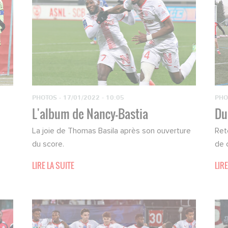
PHOTOS
·
17/01/2022 - 10:05
PHO
L'album de Nancy-Bastia
Du
La joie de Thomas Basila après son ouverture
Ret
.
du score.
de 
LIRE LA SUITE
LIRE