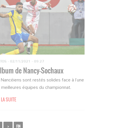
TOS
·
02/11/2021 - 09:27
album de Nancy-Sochaux
 Nancéiens sont restés solides face à l’une
 meilleures équipes du championnat.
 LA SUITE
>
FIN