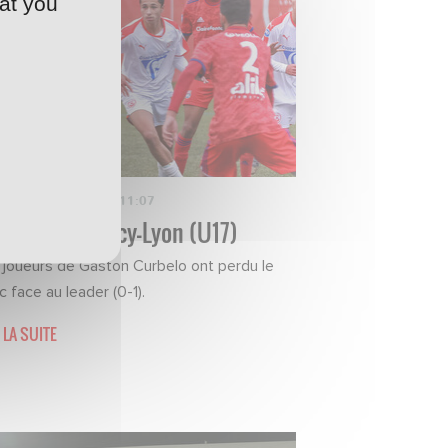
at you
TOS
·
06/12/2021 - 11:07
album de Nancy-Lyon (U17)
 joueurs de Gaston Curbelo ont perdu le
 face au leader (0-1).
 LA SUITE