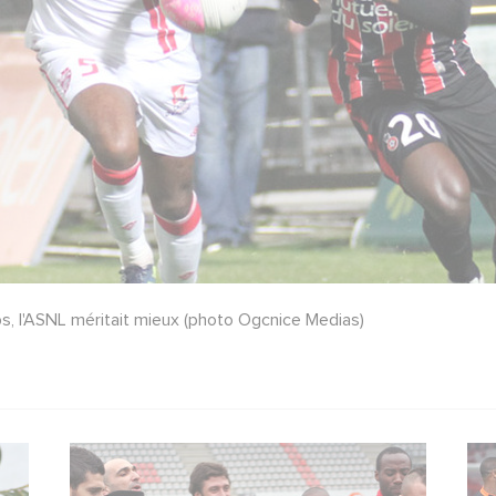
, l'ASNL méritait mieux (photo Ogcnice Medias)