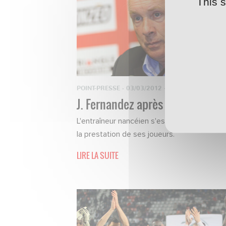
This 
POINT-PRESSE
·
03/03/2012 - 22:35
J. Fernandez après ASNL-OL
L'entraîneur nancéien s'est déclaré rassuré
la prestation de ses joueurs.
LIRE LA SUITE