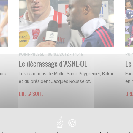
POINT-PRESSE
·
05/03/2012 - 11:46
POI
Le décrassage d'ASNL-OL
Le
 une
Les réactions de Mollo, Sami, Puygrenier, Bakar
Fac
et du président Jacques Rousselot.
en 
LIRE LA SUITE
LIRE