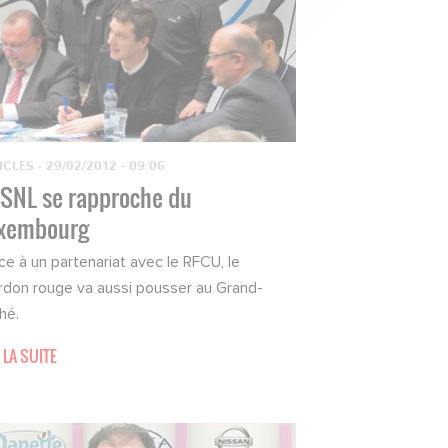
ICLES
·
29/02/2012 - 09:06
ASNL se rapproche du
xembourg
ce à un partenariat avec le RFCU, le
rdon rouge va aussi pousser au Grand-
hé.
 LA SUITE