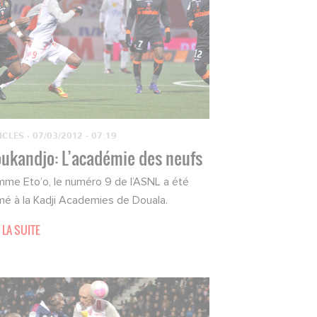
ICLES
·
07/03/2012 - 07:19
ukandjo: L’académie des neufs
me Eto’o, le numéro 9 de l’ASNL a été
mé à la Kadji Academies de Douala.
 LA SUITE