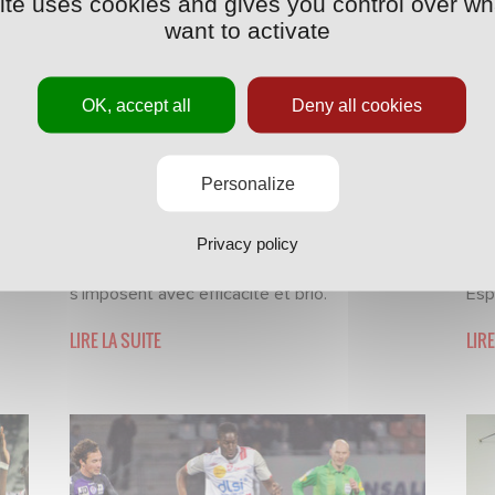
site uses cookies and gives you control over wh
want to activate
OK, accept all
Deny all cookies
Personalize
MATCHS
·
03/03/2012 - 20:47
POI
La fiche d'ASNL-OL
Ka
Privacy policy
 par
Auteurs d’un très grand match, les Nancéiens
L'i
s’imposent avec efficacité et brio.
Esp
LIRE LA SUITE
LIRE