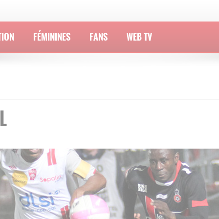
TION
FÉMININES
FANS
WEB TV
L