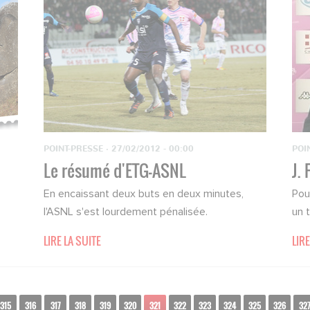
POINT-PRESSE
·
27/02/2012 - 00:00
POI
Le résumé d'ETG-ASNL
J.
En encaissant deux buts en deux minutes,
Pou
l'ASNL s'est lourdement pénalisée.
un 
LIRE LA SUITE
LIRE
315
316
317
318
319
320
321
322
323
324
325
326
32