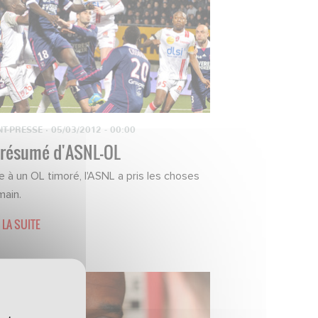
NT-PRESSE
·
05/03/2012 - 00:00
 résumé d'ASNL-OL
e à un OL timoré, l'ASNL a pris les choses
main.
 LA SUITE