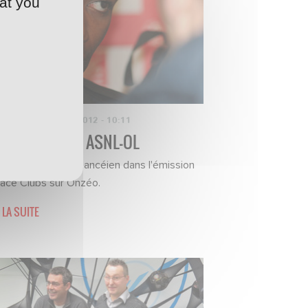
at you
NT-PRESSE
·
02/03/2012 - 10:11
raboué avant ASNL-OL
nterview du milieu nancéien dans l'émission
ace Clubs sur Onzéo.
 LA SUITE