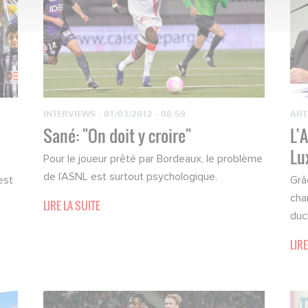
INTERVIEWS
·
01/03/2012 - 08:59
ART
n
Sané: "On doit y croire"
L’
Lu
Pour le joueur prêté par Bordeaux, le problème
de l’ASNL est surtout psychologique.
est
Grâ
cha
LIRE LA SUITE
duc
LIRE