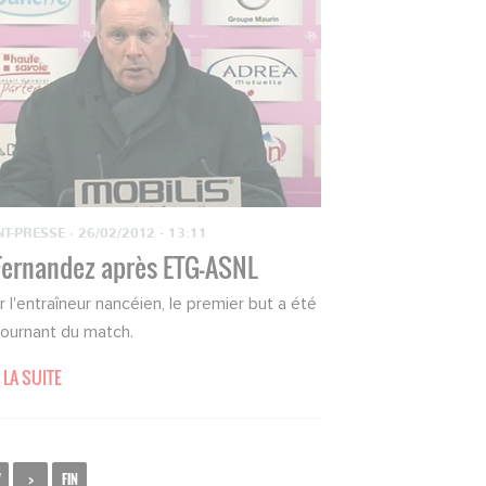
NT-PRESSE
·
26/02/2012 - 13:11
 Fernandez après ETG-ASNL
r l'entraîneur nancéien, le premier but a été
tournant du match.
 LA SUITE
7
>
FIN