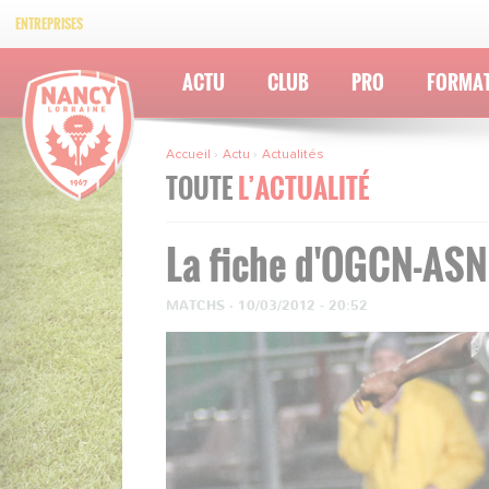
ENTREPRISES
ACTU
CLUB
PRO
FORMA
Accueil
Actu
Actualités
TOUTE
L’ACTUALITÉ
La fiche d'OGCN-ASN
MATCHS
·
10/03/2012 - 20:52