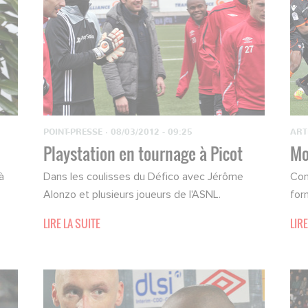
POINT-PRESSE
·
08/03/2012 - 09:25
ART
Playstation en tournage à Picot
Mo
à
Dans les coulisses du Défico avec Jérôme
Com
Alonzo et plusieurs joueurs de l'ASNL.
for
LIRE LA SUITE
LIRE