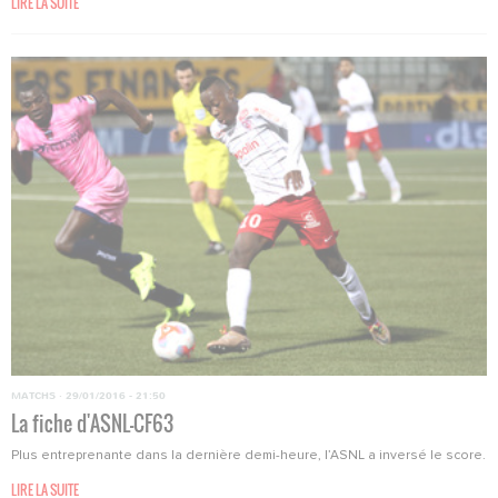
LIRE LA SUITE
MATCHS
·
29/01/2016 - 21:50
La fiche d'ASNL-CF63
Plus entreprenante dans la dernière demi-heure, l’ASNL a inversé le score.
LIRE LA SUITE