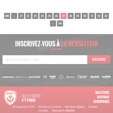
DEB
<
21
22
23
24
25
26
27
28
29
30
31
32
33
>
FIN
INSCRIVEZ-VOUS À
LA NEWSLETTER
SOUSCRIRE
BILLETTERIE
QUI S'Y FROTTE
BOUTIQUE
S’Y PIQUE
ENTREPRISES
© Copyright 2015 · AS Nancy Lorraine ·
Mentions légales
·
Cookies
·
Contact
· Réalisation
Olistik