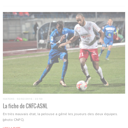
MATCHS
·
02/02/2016 - 22:50
La fiche de CNFC-ASNL
En très mauvais état, la pelouse a gêné les joueurs des deux équipes.
(photo CNFC).