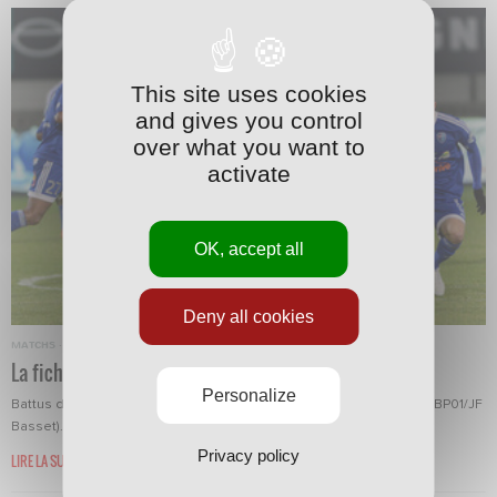
This site uses cookies
and gives you control
over what you want to
activate
OK, accept all
Deny all cookies
MATCHS
·
11/03/2016 - 21:52
La fiche de FBBP-ASNL
Personalize
Battus dans les duels, les Nancéiens ont peiné à exister (photo FBBP01/JF
Basset).
Privacy policy
LIRE LA SUITE