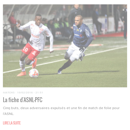
MATCHS
·
19/02/2016 - 21:51
La fiche d'ASNL-PFC
Cinq buts, deux adversaires expulsés et une fin de match de folie pour
l’ASNL.
LIRE LA SUITE