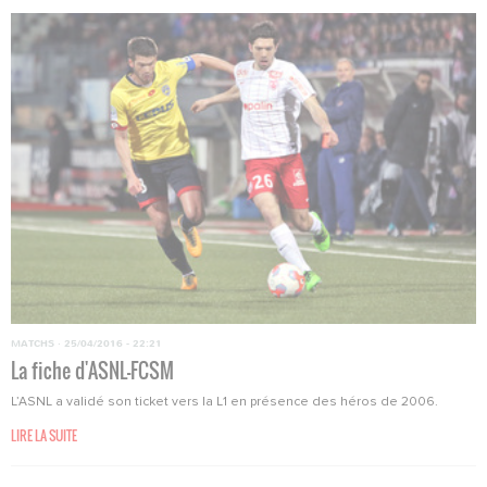
MATCHS
·
25/04/2016 - 22:21
La fiche d'ASNL-FCSM
L’ASNL a validé son ticket vers la L1 en présence des héros de 2006.
LIRE LA SUITE