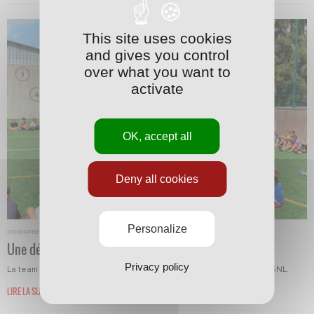
This site uses cookies
and gives you control
over what you want to
activate
OK, accept all
Deny all cookies
Personalize
POINT-PRESSE
·
04/09/2018 - 10:34
Une démo de freestyle
Privacy policy
La team S3 est intervenue durant le dernier stage organisé par l'ASNL.
LIRE LA SUITE