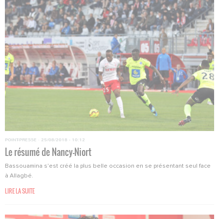
POINT-PRESSE
·
25/08/2018 - 10:12
Le résumé de Nancy-Niort
Bassouamina s'est créé la plus belle occasion en se présentant seul face
à Allagbé.
LIRE LA SUITE