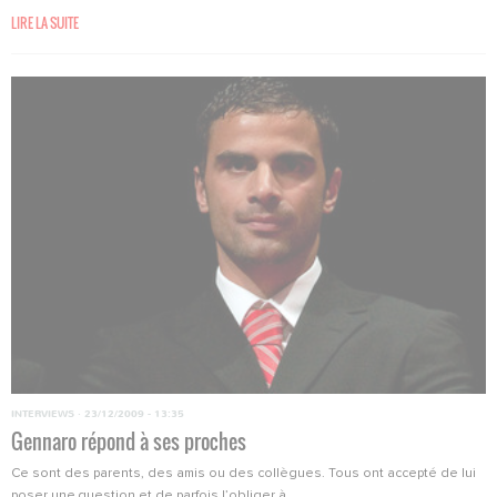
LIRE LA SUITE
INTERVIEWS
·
23/12/2009 - 13:35
Gennaro répond à ses proches
Ce sont des parents, des amis ou des collègues. Tous ont accepté de lui
poser une question et de parfois l’obliger à...