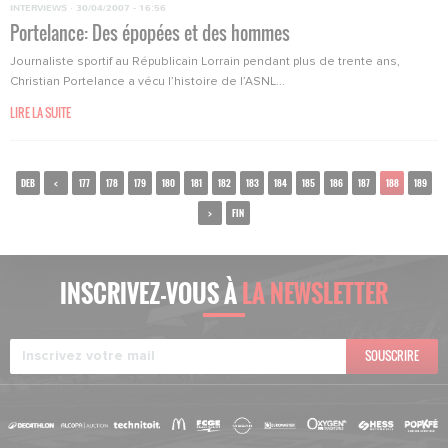
INTERVIEWS
·
30/04/2007 - 16:56
Portelance: Des épopées et des hommes
Journaliste sportif au Républicain Lorrain pendant plus de trente ans,
Christian Portelance a vécu l’histoire de l’ASNL...
LIRE LA SUITE
DEB
<
177
178
179
180
181
182
183
184
185
186
187
188
189
>
FIN
INSCRIVEZ-VOUS À
LA NEWSLETTER
SOUSCRIRE