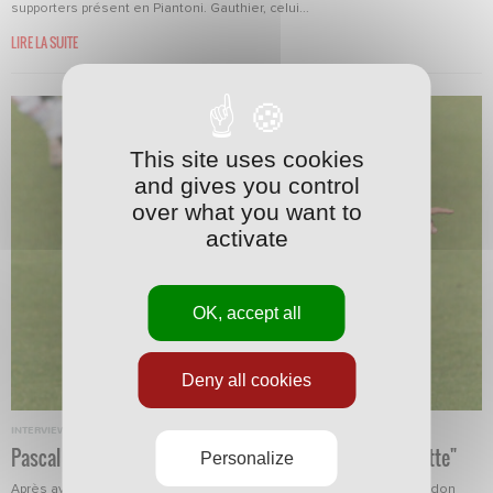
supporters présent en Piantoni. Gauthier, celui...
LIRE LA SUITE
This site uses cookies
and gives you control
over what you want to
activate
OK, accept all
Deny all cookies
INTERVIEWS
·
24/06/2009 - 10:41
Pascal Berenguer: "Il est difficile de retirer une étiquette"
Personalize
Après avoir bouclé sa sixième saison sous le maillot frappé du chardon