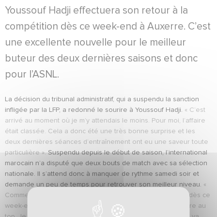
Youssouf Hadji effectuera son retour à la
compétition dès ce week-end à Auxerre. C’est
une excellente nouvelle pour le meilleur
buteur des deux dernières saisons et donc
pour l’ASNL.
La décision du tribunal administratif, qui a suspendu la sanction
infligée par la LFP, a redonné le sourire à Youssouf Hadji.
« C’est
arrivé au moment où je m’y attendais le moins. Pour moi, l’affaire
était classée. Cela a donc été une très bonne surprise et les
deux dernières séances d’entraînement ont eu une saveur toute
particulière ».
Suspendu depuis le début de saison, l’international
marocain n’a disputé que deux bouts de match avec sa sélection
nationale. Il s’attend donc à manquer de rythme samedi soir et
demande un peu de temps pour retrouver son meilleur niveau.
«
Comme je n’ai jamais lâché à l’entraînement, je peux jouer dès ce
week-end. Mais, il me faudra trois ou quatre matchs pour être au
top. Je pense en tout cas que tout ce que je viens de vivre va