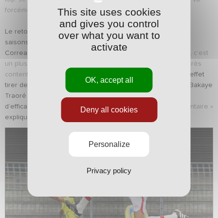
This site uses cookies
forcément me rendre plus fort. »
and gives you control
Le retour du meilleur buteur nancéien des deux dernières
over what you want to
saisons est également une excellente nouvelle pour Pablo
activate
Correa.
« Quand on regarde ce qu’il a déjà apporté au club, c’est
un plus incontestable,
admet l’entraîneur nancéien.
On est très
content pour lui et pour tout le groupe. »
L’ASNL devrait en effet
OK, accept all
tirer des bénéfices techniques mais aussi psychologiques. Bakaye
Traoré compte en partie sur lui pour régler le problème
d’efficacité offensive de l’ASNL.
« C’est une arme supplémentaire »
Deny all cookies
explique son voisin de vestiaire.
Personalize
Privacy policy