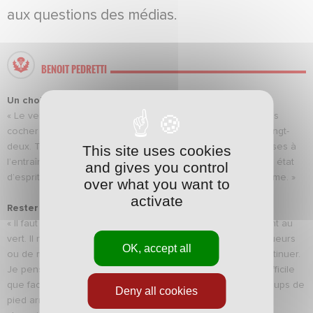
aux questions des médias.
BENOIT PEDRETTI
Un choix difficile
« Le vendredi est la journée la plus difficile pour moi. Je dois
cocher seulement dix-huit noms alors qu’on pourrait être vingt-
deux. Tous les joueurs travaillent bien et montrent des choses à
This site uses cookies
l’entraînement. On a un groupe de qualité avec un très bon état
and gives you control
d’esprit. Il faut s’en servir et faire jouer ceux qui sont en forme. »
over what you want to
activate
Rester vigilant
« Il faut être encore plus vigilant quand tous les voyants sont au
vert. Il ne doit pas y avoir de relâchement de la part des joueurs
OK, accept all
ou de moi-même. Nous sommes en progrès et devons continuer.
Je pense que ce samedi soir face à Rodez, ce sera plus difficile
que face à Niort. Ils sont très bien organisés et bons sur coups de
Deny all cookies
pied arrêtés. Ils peuvent être dans le premier tiers du