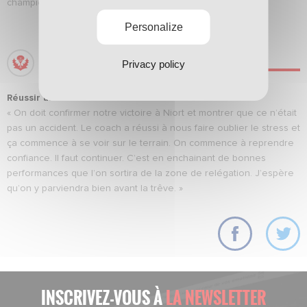
championnat. Ce sera un très bon test pour nous. »
Personalize
Privacy policy
SALIOU CISS
Réussir une série
« On doit confirmer notre victoire à Niort et montrer que ce n’était
pas un accident. Le coach a réussi à nous faire oublier le stress et
ça commence à se voir sur le terrain. On commence à reprendre
confiance. Il faut continuer. C’est en enchainant de bonnes
performances que l’on sortira de la zone de relégation. J’espère
qu’on y parviendra bien avant la trêve. »
INSCRIVEZ-VOUS À
LA NEWSLETTER