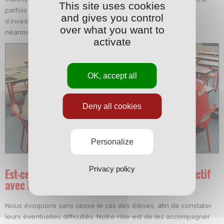
This site uses cookies
parfois difficile de leur demander beaucoup en termes
and gives you control
d’investissement personnel en dehors des cours. Ils ont
over what you want to
néanmoins toujours des devoirs.
activate
OK, accept all
Deny all cookies
Personalize
Privacy policy
Est-ce que cela implique un travail plus collectif
avec l’ensemble des professeurs ?
Nous évoquons sans cesse le cas des élèves, afin de constater
leurs éventuelles difficultés. Notre rôle est de les accompagner