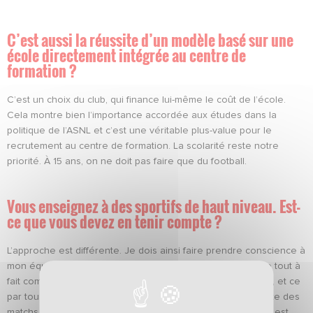
C’est aussi la réussite d’un modèle basé sur une
école directement intégrée au centre de
formation ?
C’est un choix du club, qui finance lui-même le coût de l’école.
Cela montre bien l’importance accordée aux études dans la
politique de l’ASNL et c’est une véritable plus-value pour le
recrutement au centre de formation. La scolarité reste notre
priorité. À 15 ans, on ne doit pas faire que du football.
Vous enseignez à des sportifs de haut niveau. Est-
ce que vous devez en tenir compte ?
L’approche est différente. Je dois ainsi faire prendre conscience à
mon équipe pédagogique que le sportif n’est pas un élève tout à
fait comme les autres : il s’entraîne une à deux fois par jour, et ce
par tous les temps, il subit la concurrence sportive et dispute des
matchs intenses le week-end. De la fatigue s’accumule et il est