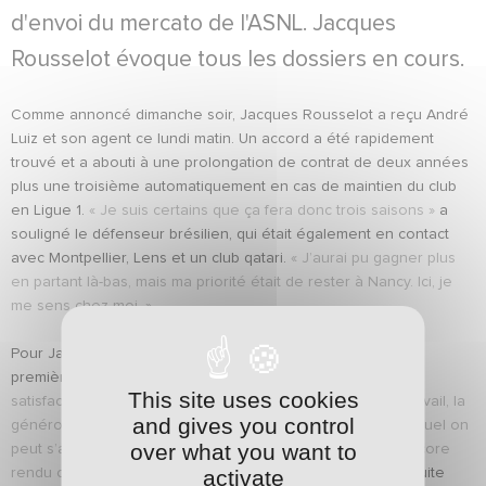
d'envoi du mercato de l'ASNL. Jacques
Rousselot évoque tous les dossiers en cours.
Comme annoncé dimanche soir, Jacques Rousselot a reçu André
Luiz et son agent ce lundi matin. Un accord a été rapidement
trouvé et a abouti à une prolongation de contrat de deux années
plus une troisième automatiquement en cas de maintien du club
en Ligue 1.
« Je suis certains que ça fera donc trois saisons »
a
souligné le défenseur brésilien, qui était également en contact
avec Montpellier, Lens et un club qatari.
« J’aurai pu gagner plus
en partant là-bas, mais ma priorité était de rester à Nancy. Ici, je
me sens chez moi. »
Pour Jacques Rousselot, cette prolongation représente la
première pierre de l’ASNL de demain.
« C’est une belle
This site uses cookies
satisfaction, car il incarne les valeurs du club : l’amitié, le travail, la
and gives you control
générosité. C’est aussi un vrai catalyseur, un leader sur lequel on
over what you want to
peut s’appuyer dans les moments compliqués. On s’est encore
activate
rendu compte cette saison. »
Le président de l’ASNL a ensuite