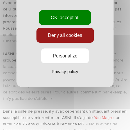
évoqué les autres dossiers de ce mercato, à commencer par
celui du prochain coach. Sa nomination ne devrait d’ailleurs pas
intervenir cette semaine, où plusieurs entretiens sont
OK, accept all
programmés.
« C’est une décision importante,
a confié Jacques
Rousselot.
Il faut bien analyser les candidatures et se laisser
Deny all cookies
quelques jours de réflexion pour trouver l’homme qui fera
l’unanimité. Il n’y a donc pas lieu de se précipiter. »
L’ASNL veut également prendre son temps pour peaufiner le
Personalize
groupe qui défendra ses couleurs en 2011/2012.
« Il faut attendre
le coach. Avec Nicolas Holveck, Paul Fischer et Eric Martin, qui
Privacy policy
composent notre cellule de recrutement, nous savons que nous
pouvons faire signer un nouveau bail à des joueurs comme André
Luiz ou Landry N’Guemo sans l’accord du nouvel entraîneur, car
ce sont des valeurs sures. Pour d’autres, comme Kim par exemple,
il n’y pas lieu de s’affoler. »
Dans la salle de presse, il y avait cependant un attaquant brésilien
susceptible de venir renforcer l’ASNL. Il s’agit de
Yan Magro
, un
buteur de 25 ans qui évolue à l’America MG.
« Nous avons de