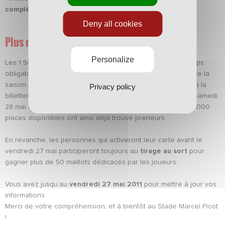
complètement
votre fiche client.
Deny all cookies
Plus de 50 maillots dédicacés à gagner
Personalize
Les 1 500 premiers supporters qui ont rempli tous les champs
obligatoires ont gagné deux places pour le dernier match de la
saison face au Racing club de Lens. Ils pourront les retirer à la
Privacy policy
billetterie du club (de 10h à 12h & 14h à 18h) du lundi 23 au samedi
28 mai sur présentation de leur mail de confirmation. Les 3 000
places disponibles ont ainsi déjà trouvé preneurs.
En revanche, les personnes qui activeront leur carte avant le
vendredi 27 mai participeront toujours au
tirage au sort
pour
gagner plus de 50 maillots dédicacés par les joueurs.
Vous avez jusqu’au
vendredi 27 mai 2011
pour mettre à jour vos
informations.
Merci de votre compréhension, et à bientôt au Stade Marcel Picot
!