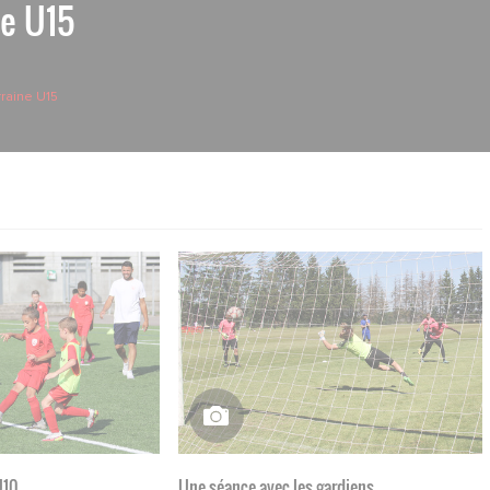
ne U15
rraine U15
U10
Une séance avec les gardiens