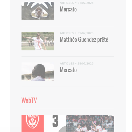
ARTICLES
•
31/07/2026
Mercato
ARTICLES
•
31/07/2026
Matthéo Guendez prêté
ARTICLES
•
28/07/2026
Mercato
WebTV