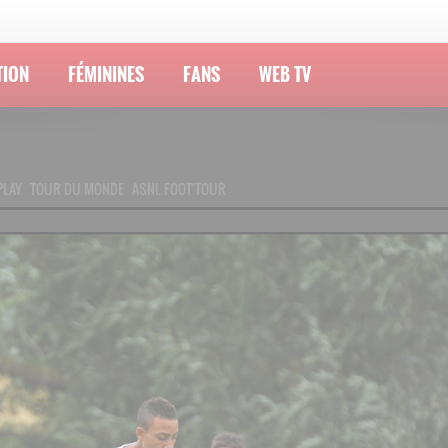
TION
FÉMININES
FANS
WEB TV
PLAY
TOUR DU MONDE
ASNL FOOT'TOUR