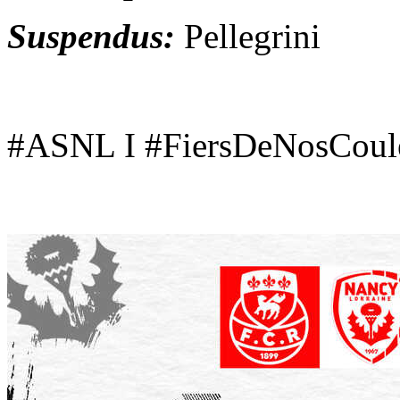
Suspendus:
Pellegrini
#ASNL I #FiersDeNosCoule